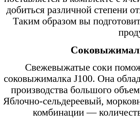
добиться различной степени от
Таким образом вы подготовит
прод
Соковыжималк
Свежевыжатые соки помож
соковыжималка J100. Она обла
производства большого объем
Яблочно-сельдереевый, морковн
комбинации — количеств