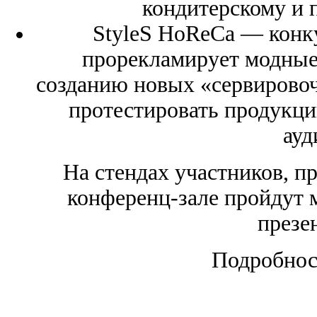
кондитерскому и 
StyleS НоReCa — конку
прорекламирует модные
созданию новых «сервирово
протестировать продукц
ауд
На стендах участников, п
конференц-зале пройдут 
презе
Подробно