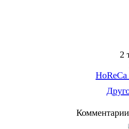
2 
HoReCa 
Друго
Комментарии