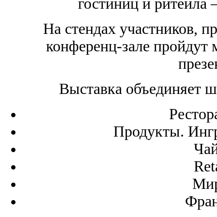
гостиниц и ритейла 
На стендах участников, п
конференц-зале пройдут 
презе
Выставка объединяет ш
Рестор
Продукты. Инг
Чай
Ret
Мир
Фран