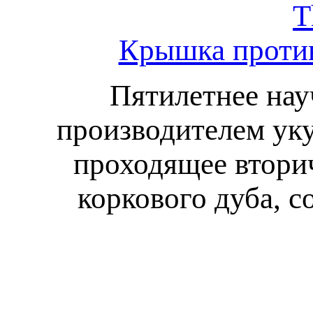
T
Крышка против
Пятилетнее нау
производителем уку
проходящее втори
коркового дуба, с