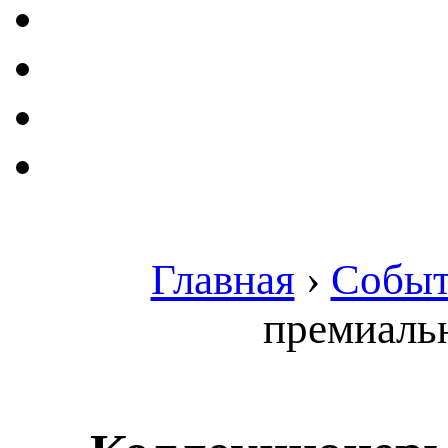
Главная
›
Событ
премиаль