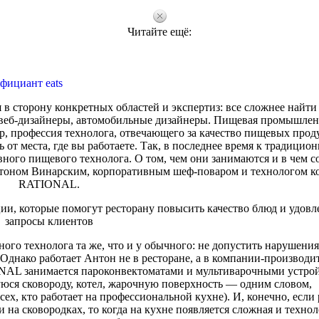
Читайте ещё:
фициант eats
в сторону конкретных областей и экспертиз: все сложнее найти
ь веб-дизайнеры, автомобильные дизайнеры. Пищевая промышлен
р, профессия технолога, отвечающего за качество пищевых прод
ь от места, где вы работаете. Так, в последнее время к традицио
ного пищевого технолога. О том, чем они занимаются и в чем с
нтоном Винарским, корпоративным шеф-поваром и технологом 
RATIONAL.
ии, которые помогут ресторану повысить качество блюд и удовл
запросы клиентов
ного технолога та же, что и у обычного: не допустить нарушения
Однако работает Антон не в ресторане, а в компании-производи
NAL занимается пароконвектоматами и мультиварочными устро
ся сковороду, котел, жарочную поверхность — одним словом,
х, кто работает на профессиональной кухне). И, конечно, если
и на сковородках, то когда на кухне появляется сложная и техно