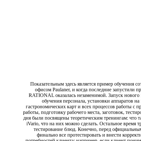
Показательным здесь является пример обучения с
офисом Paulaner, и когда последние запустили 
RATIONAL оказалась незаменимой. Запуск нового 
обучения персонала, установки аппаратов на
гастрономических карт и всех процессов работы с пр
работы, подготовку рабочего места, заготовок, тес
дня были посвящены теоретическим тренингам: что 
iVario, что на них можно сделать. Остальное время 
тестирование блюд. Конечно, перед официальны
финально все протестировать и внести корректи
потребностей клиента: например, если клиент понима