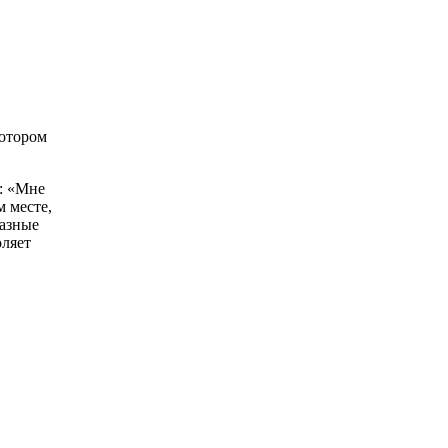
котором
: «Мне
м месте,
разные
оляет