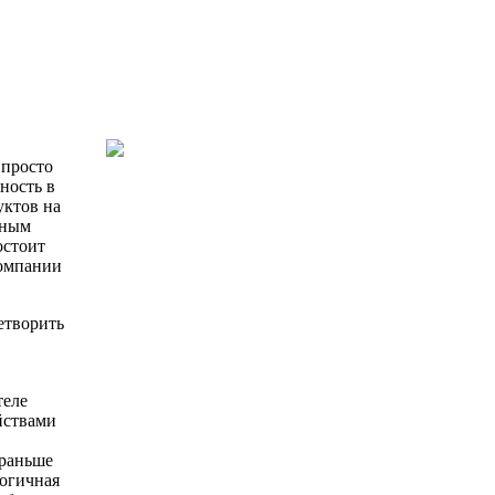
 просто
ность в
уктов на
нным
остоит
компании
етворить
теле
йствами
 раньше
логичная