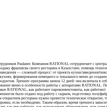
отрудников Paulaner. Компания RATIONAL сотрудничает с центр
продажу франшизы своего ресторана в Казахстане, помощь технол
заведения — сложный процесс: от проекта кухни/заведения/пив
 кухнях, формирования немецкого и локального меню до создани
одуктом. Тренинг-программа заняла 12 дней: она включала в себ
тирование меню и особенности работы с аппаратами RATIONAL. П
такое RATIONAL, как работают пароконвектоматы, как работают
тренингов было отдано под работу с сырьем, подготовку полуфаб
м открытием ресторана нужно провести техническое открытие, 
ровки, если необходимо. Таким образом, время тренинга зависит
ет, как ему работать, как использовать оборудование, есть идея 