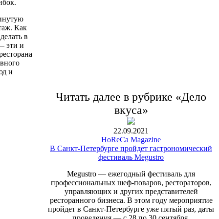
ибок.
винутую
таж. Как
делать в
— эти и
ресторана
ивного
юд и
Читать далее в рубрике «Дело
вкуса»
22.09.2021
HoReCa Magazine
В Санкт-Петербурге пройдет гастрономический
фестиваль Megustro
Megustro — ежегодный фестиваль для
профессиональных шеф-поваров, рестораторов,
управляющих и других представителей
ресторанного бизнеса. В этом году мероприятие
пройдет в Санкт-Петербурге уже пятый раз, даты
проведения — с 28 по 30 сентября.