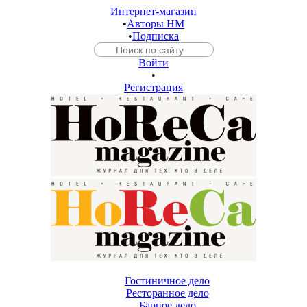
Интернет-магазин
•
Авторы HM
•
Подписка
Войти
•
Регистрация
Гостиничное дело
Ресторанное дело
Барное дело