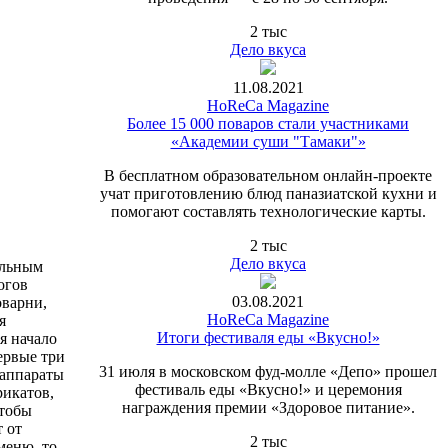
2 тыс
Дело вкуса
11.08.2021
HoReCa Magazine
Более 15 000 поваров стали участниками
«Академии суши "Тамаки"»
В бесплатном образовательном онлайн-проекте
учат приготовлению блюд паназиатской кухни и
помогают составлять технологические карты.
2 тыс
Дело вкуса
альным
огов
03.08.2021
оварни,
HoReCa Magazine
я
Итоги фестиваля еды «Вкусно!»
я начало
ервые три
31 июля в московском фуд-молле «Депо» прошел
 аппараты
фестиваль еды «Вкусно!» и церемония
рикатов,
награждения премии «Здоровое питание».
чтобы
 от
2 тыс
меню, то