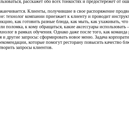
льзоваться, расскажет обо всех тонкостях и предостережет от ош
заканчивается. Клиенты, получившие в свое распоряжение прод
е: технолог компании приезжает к клиенту и проводит инструк
нкцию, как готовить разные блюда, как мыть, как ухаживать, что 
ли поломка, к кому обращаться, какие аксессуары использовать 
нолог в рамках обучения. Однако даже после того, как команда 
я и другие запросы: сформировать новое меню. Задача корпорат
рекомендации, которые помогут ресторану повысить качество бл
творить запросы клиентов.