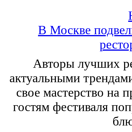
В Москве подвел
ресто
Авторы лучших р
актуальными трендами
свое мастерство на 
гостям фестиваля по
блю