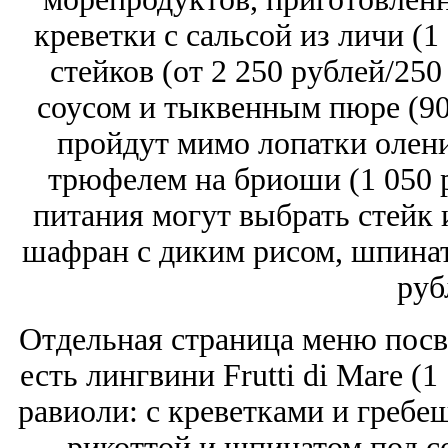
креветки с сальсой из личи (1
стейков (от 2 250 рублей/250
соусом и тыквенным пюре (90
пройдут мимо лопатки олен
трюфелем на бриоши (1 050 р
питания могут выбрать стейк 
шафран с диким рисом, шпинат
руб
Отдельная страница меню посв
есть лингвини Frutti di Mare (
равиоли: с креветками и гребеш
рикоттой и шпинатом под с