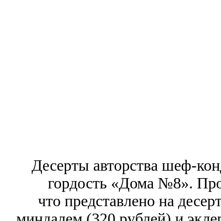
Десерты авторства шеф-ко
гордость «Дома №8». Про
что представлено на десерт
миндалем (320 рублей) и экле