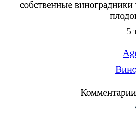
собственные виноградники 
плодо
5 
Ag
Вино
Комментарии