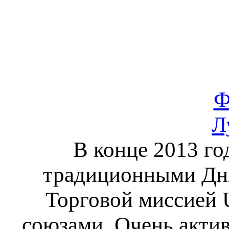
Ф
Л
В конце 2013 го
традиционными Дни
Торговой миссией 
союзами. Очень акти