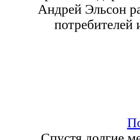
Андрей Эльсон ра
потребителей 
П
Спустя долгие м