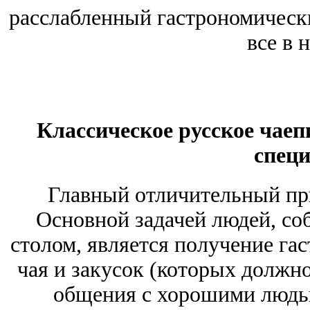
расслабленный гастрономически
все в 
Классическое русское чаеп
спец
Главный отличительный при
Основной задачей людей, со
столом, является получение га
чая и закусок (которых должно
общения с хорошими людьм