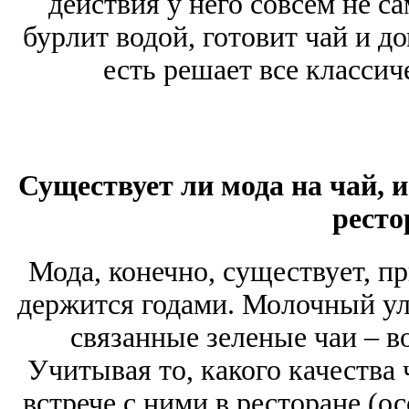
действия у него совсем не с
бурлит водой, готовит чай и д
есть решает все классич
Существует ли мода на чай, и
ресто
Мода, конечно, существует, п
держится годами. Молочный улун
связанные зеленые чаи – в
Учитывая то, какого качества 
встрече с ними в ресторане (о