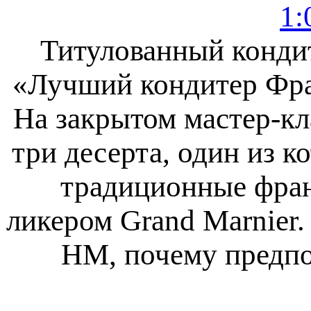
1:
Титулованный кондит
«Лучший кондитер Фран
На закрытом мастер-кл
три десерта, один из 
традиционные фран
ликером Grand Marnier.
HM, почему предпо