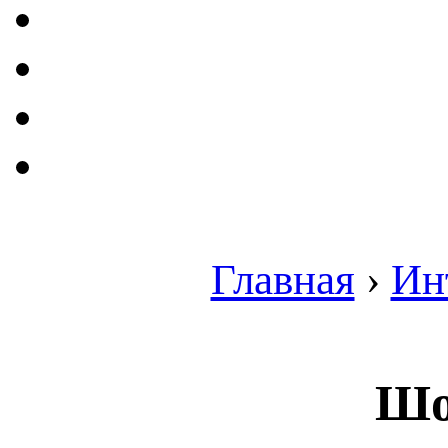
Главная
›
Ин
Шо