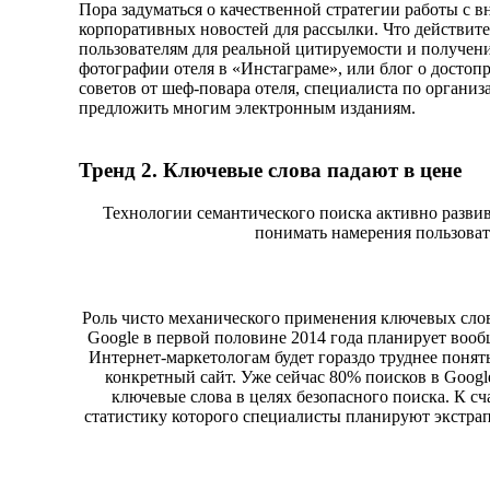
Пора задуматься о качественной стратегии работы с
корпоративных новостей для рассылки. Что действите
пользователям для реальной цитируемости и получени
фотографии отеля в «Инстаграме», или блог о достоп
советов от шеф-повара отеля, специалиста по органи
предложить многим электронным изданиям.
Тренд 2. Ключевые слова падают в цене
Технологии семантического поиска активно разви
понимать намерения пользоват
Роль чисто механического применения ключевых слов
Google в первой половине 2014 года планирует вооб
Интернет-маркетологам будет гораздо труднее понят
конкретный сайт. Уже сейчас 80% поисков в Googl
ключевые слова в целях безопасного поиска. К сч
статистику которого специалисты планируют экстрап