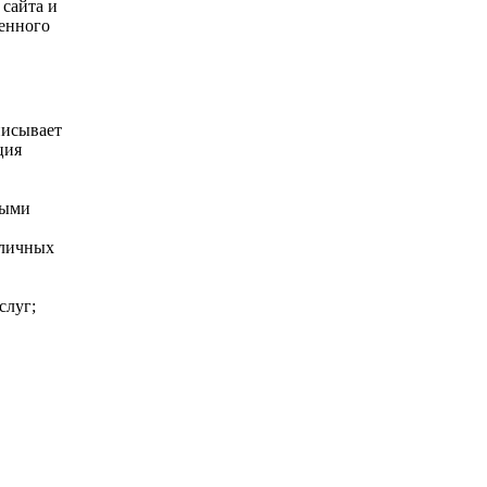
сайта и
венного
писывает
ция
.
выми
зличных
слуг;