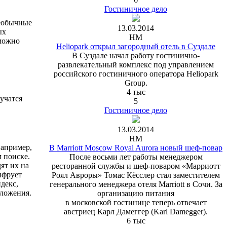
Гостиничное дело
необычные
13.03.2014
ых
HM
 можно
Heliopark открыл загородный отель в Суздале
В Суздале начал работу гостинично-
развлекательный комплекс под управлением
российского гостиничного оператора Heliopark
Group.
4 тыс
учатся
5
Гостиничное дело
13.03.2014
HM
например,
В Marriott Moscow Royal Aurora новый шеф-повар
 поиске.
После восьми лет работы менеджером
ят их на
ресторанной службы и шеф-поваром «Марриотт
ифрует
Роял Авроры» Томас Кёсслер стал заместителем
декс,
генерального менеджера отеля Marriott в Сочи. За
оложения.
организацию питания
в московской гостинице теперь отвечает
австриец Карл Дамеггер (Karl Damegger).
6 тыс