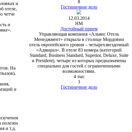
8
оловках и
Гостиничное дело
б отеле,
ю четче
12.03.2014
HM
сть и
Достойный прием
овке».
Управляющая компания «Альянс Отель
Менеджмент» открыла в столице Мордовии
отель европейского уровня ‒ четырехзвездочный
«Адмирал». В отеле 83 номера (категорий
Standard, Business Standard, Superior, Deluxe, Suite
и President), четыре из которых предназначены
специально для гостей с ограниченными
тов. На
возможностями.
тказов),
4 тыс
3
ания,
Гостиничное дело
ьтаций и
 изучения
а полезен
я и т.д.