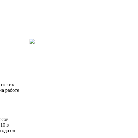
ентских
на работе
осов –
10 в
года он