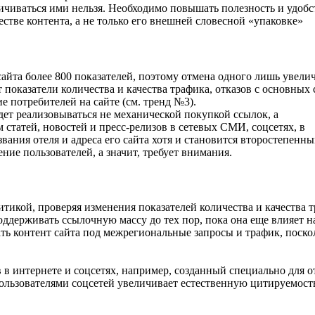
ничиваться ими нельзя. Необходимо повышать полезность и удобс
честве контента, а не только его внешней словесной «упаковке»
йта более 800 показателей, поэтому отмена одного лишь увели
 показатели количества и качества трафика, отказов с основных
 потребителей на сайте (см. тренд №3).
удет реализовываться не механической покупкой ссылок, а
татей, новостей и пресс-релизов в сетевых СМИ, соцсетях, в
ания отеля и адреса его сайта хотя и становится второстепенн
ние пользователей, а значит, требует внимания.
тикой, проверяя изменения показателей количества и качества т
ддерживать ссылочную массу до тех пор, пока она еще влияет н
ть контент сайта под межрегиональные запросы и трафик, поско
 в интернете и соцсетях, например, созданный специально для о
пользователями соцсетей увеличивает естественную цитируемост