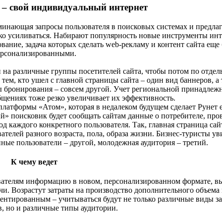
 – свой индивидуальный интернет
оминающая запросы пользователя в поисковых системах и предл
лько усиливаться. Набирают популярность новые инструменты инт
ование, задача которых сделать web-рекламу и контент сайта еще
ерсонализированными.
 на различные группы посетителей сайта, чтобы потом по отдел
ем, кто ушел с главной страницы сайта – один вид баннеров, а 
ы бронирования – совсем другой. Учет региональной принадлеж
бщениях тоже резко увеличивает их эффективность.
платформы «Атом», которая в недалеком будущем сделает Рунет 
 поисковик будет сообщать сайтам данные о потребителе, пр
од каждого конкретного пользователя. Так, главная страница сай
телей разного возраста, пола, образа жизни. Бизнес-туристы ув
ные пользователи – другой, молодежная аудитория – третий.
К чему ведет
вателям информацию в новом, персонализированном формате, в
чи. Возрастут затраты на производство дополнительного объема
ментированным – учитываться будут не только различные виды з
, но и различные типы аудитории.