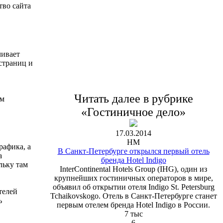
тво сайта
чивает
 страниц и
Читать далее в рубрике
ым
«Гостиничное дело»
17.03.2014
HM
рафика, а
В Санкт-Петербурге открылся первый отель
а
бренда Hotel Indigo
льку там
InterContinental Hotels Group (IHG), один из
крупнейших гостиничных операторов в мире,
объявил об открытии отеля Indigo St. Petersburg
телей
Tchaikovskogo. Отель в Санкт-Петербурге станет
ь
первым отелем бренда Hotel Indigo в России.
7 тыс
6