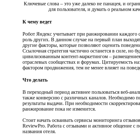
Ключевые слова – это уже далеко не панацея, и огра
для пользователя, и думать о реальном ка
К чему ведет
Робот Яндекс учитывает при ранжировании каждого са
роль других. В данном случае на первый план выходят
другие факторы, которые позволяют оценить поведение
Ссылочная стратегия частично останется в силе, но б
цивилизованным контент-маркетингом – размещением с
отраслевых сообществах и форумах. Цитируемость назв
фактором продвижения, тем не менее влияет на поведе
Что делать
В переходный период активнее пользоваться веб-анали
также конверсию с различных каналов. Необходимо по
результаты выдачи. При необходимости скорректирова
ранжирование пока не изменится.
Стоит начать осваивать сервисы мониторинга отзывов
ReviewPro. Работа с отзывами и активное общение с 
названия отеля.