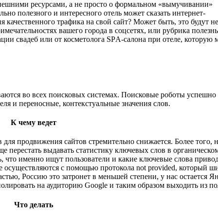
 внешними ресурсами, а не просто о формальном «вымучивании»
льно полезного и интересного отель может сказать интернет-
я качественного трафика на свой сайт? Может быть, это будут 
римечательностях вашего города в соцсетях, или рубрика полезн
зации свадеб или от косметолога SPА-салона при отеле, которую
ваются во всех поисковых системах. Поисковые роботы успешно 
еля и переносные, контекстуальные значения слов.
К чему ведет
 для продвижения сайтов стремительно снижается. Более того, 
ще перестать выдавать статистику ключевых слов в органическом
ь, что именно ищут пользователи и какие ключевые слова привод
e осуществляются с помощью протокола not provided, который ш
астью, Россию это затронет в меньшей степени, у нас остается Ян
олировать на аудиторию Google и таким образом выходить из п
Что делать