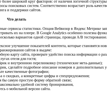
 более широкий круг факторов: от наличия логичной структуры 
просы поисковых систем. Соответственно возрастает роль качест
инга и поддержки сайтов.
Что делать
латные сервисы статистики. Опция Вебвизор в Яндекс Метрике за
тривать их на плеере. В Google Analytics особенно полезна функ
есколько вариантов одной страницы, проводя А/В тестирование
ксное улучшение показателей контента, которые становятся но
ранжирования сайтов в выдаче:
добную карту сайта, проверьте удобство поиска информации о ра
слугах отеля для гостя;
брик и внутреннюю перелинковку (технические мета-данные);
брик, сделайте подробное описание номеров и дополнительных у
ьте качественные фотографии;
ва о скидках, а конкретные цифры и спецпредложения;
тя бы самую простую форму обратной связи;
 максимально удобной систему бронирования,
тесь о мобильной версии сайта.