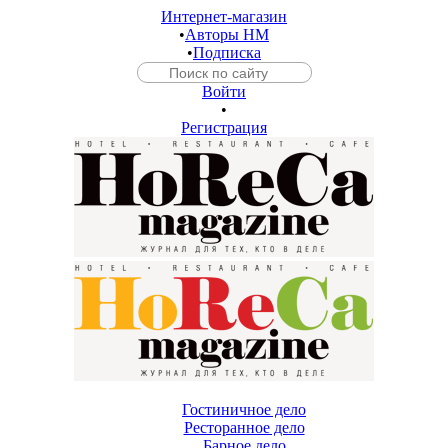
Интернет-магазин
•
Авторы HM
•
Подписка
Войти
•
Регистрация
Гостиничное дело
Ресторанное дело
Барное дело