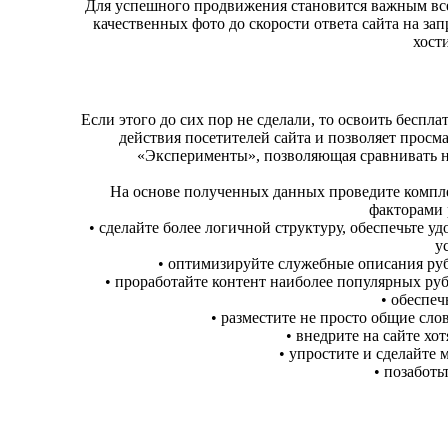
Для успешного продвижения становится важным все
качественных фото до скорости ответа сайта на за
хост
Если этого до сих пор не сделали, то освоить бесп
действия посетителей сайта и позволяет просма
«Эксперименты», позволяющая сравнивать н
На основе полученных данных проведите компле
факторами 
• сделайте более логичной структуру, обеспечьте у
у
• оптимизируйте служебные описания ру
• проработайте контент наиболее популярных ру
• обеспеч
• разместите не просто общие сло
• внедрите на сайте хо
• упростите и сделайте
• позаботь