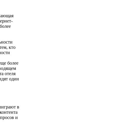
агающая
ернет-
 более
ьности
тем, кто
ности
еще более
оводящем
та отеля
идят один
ыиграют в
 контента
апросов и