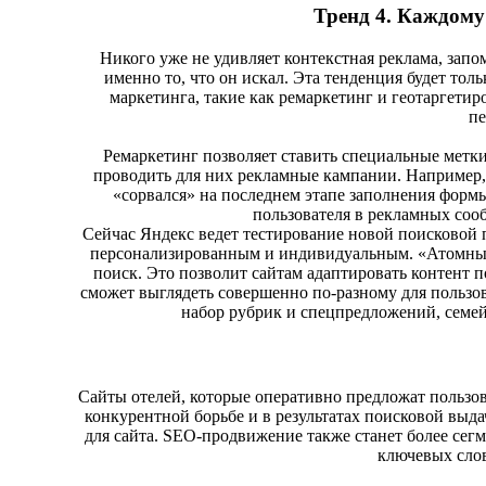
Тренд 4. Каждому
Никого уже не удивляет контекстная реклама, зап
именно то, что он искал. Эта тенденция будет то
маркетинга, такие как ремаркетинг и геотаргетир
п
Ремаркетинг позволяет ставить специальные метки
проводить для них рекламные кампании. Например, т
«сорвался» на последнем этапе заполнения форм
пользователя в рекламных соо
Сейчас Яндекс ведет тестирование новой поисковой 
персонализированным и индивидуальным. «Атомный»
поиск. Это позволит сайтам адаптировать контент п
сможет выглядеть совершенно по-разному для пользова
набор рубрик и спецпредложений, семей
Сайты отелей, которые оперативно предложат пользо
конкурентной борьбе и в результатах поисковой выда
для сайта. SEO-продвижение также станет более сег
ключевых слов