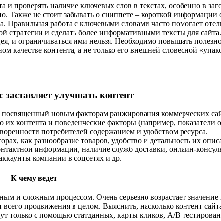
а и проверять наличие ключевых слов в текстах, особенно в заг
. Также не стоит забывать о сниппете – короткой информации о
ка. Правильная работа с ключевыми словами часто помогает отел
ой стратегии и сделать более информативными тексты для сайта.
цея, и ограничиваться ими нельзя. Необходимо повышать полезно
ьном качестве контента, а не только его внешней словесной «упак
с заставляет улучшать контент
д, посвященный новым факторам ранжирования коммерческих сай
 их контента и поведенческие факторы (например, показатели о
воренности потребителей содержанием и удобством ресурса.
рах, как разнообразие товаров, удобство и детальность их опис
онтактной информации, наличие служб доставки, онлайн-консул
аккаунты компании в соцсетях и др.
К чему ведет
ным и сложным процессом. Очень серьезно возрастает значение
 всего продвижения в целом. Выяснить, насколько контент сайт
огут только с помощью статданных, карты кликов, А/В тестировани