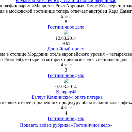
В Marriott Moscow Royal Aurora новый шеф-повар
 шеф-поваром «Марриотт Роял Авроры» Томас Кёсслер стал замес
я в московской гостинице теперь отвечает австриец Карл Дамегг
6 тыс
8
Гостиничное дело
12.03.2014
HM
Достойный прием
 в столице Мордовии отель европейского уровня ‒ четырехзвезд
uite и President), четыре из которых предназначены специально дл
4 тыс
3
Гостиничное дело
07.03.2014
Kempinski
«Балчуг Кемпински»: опять пятерка
 первых отелей, прошедших процедуру обязательной классифика
4 тыс
4
Гостиничное дело
Показать всё из рубрики «Гостиничное дело»