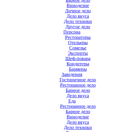
Барное дело
Виноделие
Личное дело
Дело вкуса
Дело техники
Другое дело
Персона
Рестораторы
Отельеры
Сомелье
Эксперты
Шеф-повара
Кондитеры
Бармены
Заведения
Гостиничное дело
Ресторанное дело
Барное дело
Дело вкуса
Еда
Ресторанное дело
Барное дело
Виноделие
Дело вкуса
Дело техники