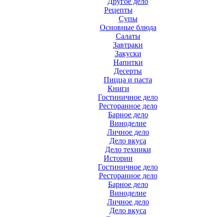
Другое дело
Рецепты
Супы
Основные блюда
Салаты
Завтраки
Закуски
Напитки
Десерты
Пицца и паста
Книги
Гостиничное дело
Ресторанное дело
Барное дело
Виноделие
Личное дело
Дело вкуса
Дело техники
Истории
Гостиничное дело
Ресторанное дело
Барное дело
Виноделие
Личное дело
Дело вкуса