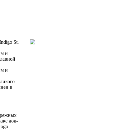
ndigo St.
им и
главной
им и
еликого
лнен в
ережных
кже док-
kogo