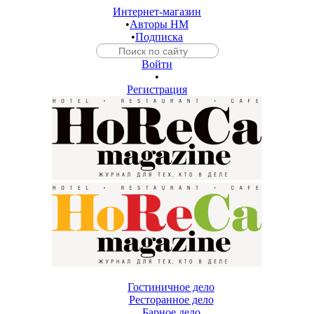
Интернет-магазин
•
Авторы HM
•
Подписка
Войти
•
Регистрация
Гостиничное дело
Ресторанное дело
Барное дело