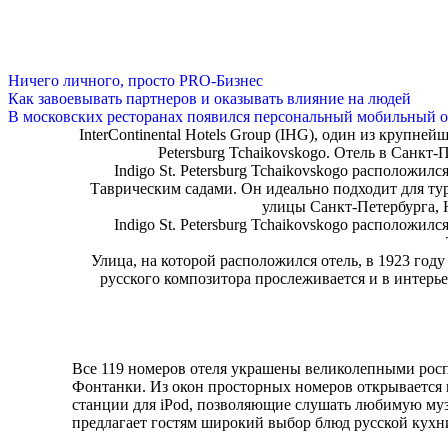
Ничего личного, просто PRO-Бизнес
Как завоевывать партнеров и оказывать влияние на людей
В московских ресторанах появился персональный мобильный о
InterContinental Hotels Group (IHG), один из крупне
Petersburg Tchaikovskogo. Отель в Санкт-
Indigo St. Petersburg Tchaikovskogo расположи
Таврическим садами. Он идеально подходит для ту
улицы Санкт-Петербурга, Н
Indigo St. Petersburg Tchaikovskogo расположи
Улица, на которой расположился отель, в 1923 году
русского композитора прослеживается и в интерьер
Все 119 номеров отеля украшены великолепными рос
Фонтанки. Из окон просторных номеров открывается п
станции для iPod, позволяющие слушать любимую музык
предлагает гостям широкий выбор блюд русской кухни.