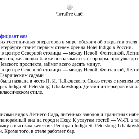
Читайте ещё:
фициант eats
йших гостиничных операторов в мире, объявил об открытии отеля I
Петербурге станет первым отелем бренда Hotel Indigo в России.
лся в центре Северной столицы — между Невой, Фонтанкой, Летн
ристов, желающих ближе познакомиться с городом: прогулка до 
евского проспекта, займет всего десять минут.
лся в центре Северной столицы — между Невой, Фонтанкой, Летн
Таврическим садами
 была названа в честь П. И. Чайковского. Связь отеля с именем в
ах Indigo St. Petersburg Tchaikovskogo. Дизайн интерьеров выпо
классическом стиле.
писями видов Летнего Сада, литейных заводов и гранитных наб
анорамный вид на город и Неву. К услугам гостей — Wi-Fi, а та
у в высоком качестве. Ресторан Indigo St. Petersburg Tchaikovs
 Кроме того, в отеле работает бар.