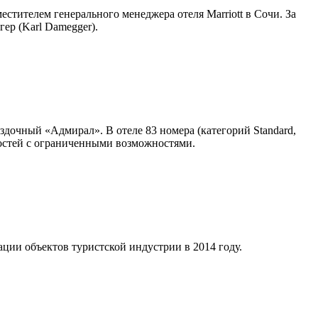
тителем генерального менеджера отеля Marriott в Сочи. За
ер (Karl Damegger).
очный «Адмирал». В отеле 83 номера (категорий Standard,
я гостей с ограниченными возможностями.
ции объектов туристской индустрии в 2014 году.