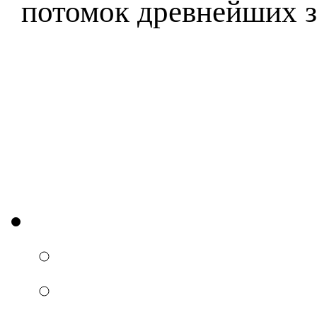
потомок древнейших з