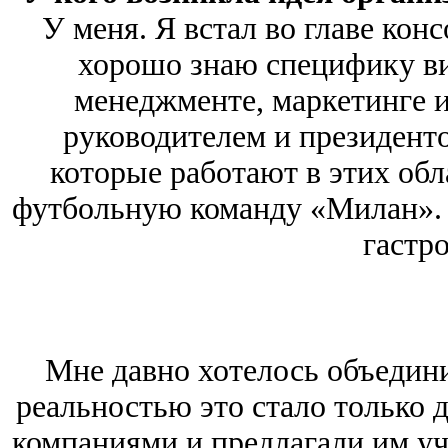
У меня. Я встал во главе кон
хорошо знаю специфику ви
менеджменте, маркетинге 
руководителем и президент
которые работают в этих обл
футбольную команду «Милан». 
гастр
Мне давно хотелось объедини
реальностью это стало только д
компаниями и предлагали им уч