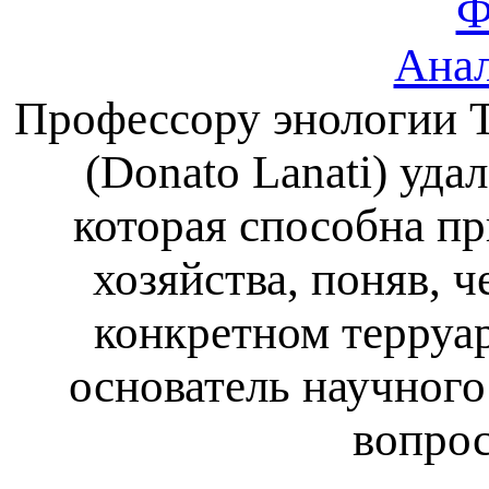
Ф
Анал
Профессору энологии Т
(Donato Lanati) уда
которая способна п
хозяйства, поняв, ч
конкретном терруар
основатель научного
вопро