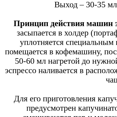
Выход – 30-35 мл
Принцип действия машин э
засыпается в холдер (портаф
уплотняется специальным 
помещается в кофемашину, посл
50-60 мл нагретой до нужно
эспрессо наливается в располо
ча
Для его приготовления капу
предусмотрен капучинато