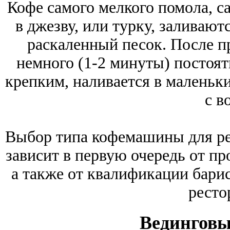
Кофе самого мелкого помола, с
в джезву, или турку, заливают
раскаленный песок. После п
немного (1-2 минуты) постоят
крепким, наливается в маленьки
с в
Выбор типа кофемашины для рес
зависит в первую очередь от пр
а также от квалификации бари
ресто
Вединговы