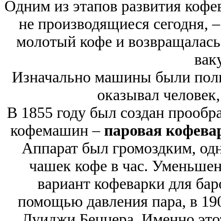
Одним из этапов развития кофе
не производящиеся сегодня, –
молотый кофе и возвращалась 
вак
Изначально машины были полн
оказывал человек
В 1855 году был создан прооб
кофемашин –
паровая кофева
Аппарат был громоздким, одн
чашек кофе в час. Уменьше
вариант кофеварки для бар
помощью давления пара, в 190
Луиджи Беццера. Именно этот