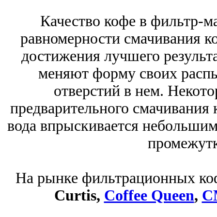
Качество кофе в фильтр-м
равномерности смачивания ко
достижения лучшего результа
меняют форму своих распы
отверстий в нем. Некот
предварительного смачивания к
вода впрыскивается небольшим
промежутк
На рынке фильтрационных ко
Curtis,
Coffee Queen
,
C