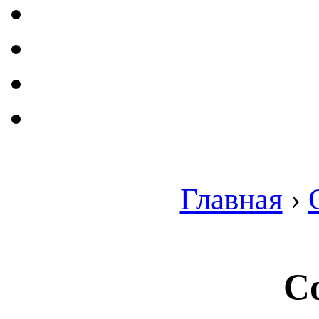
Главная
›
Co