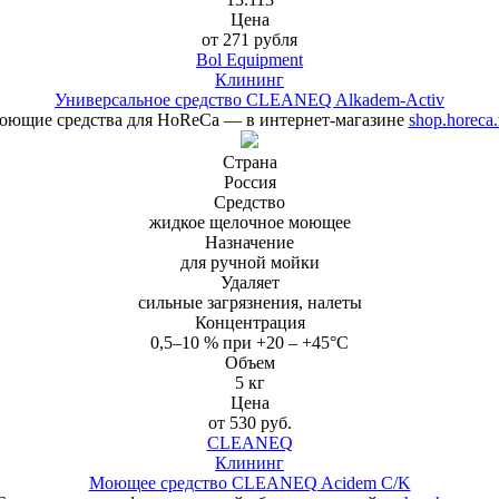
Цена
от 271 рубля
Bol Equipment
Клининг
Универсальное средство CLEANEQ Alkadem-Activ
оющие средства для HoReCa — в интернет-магазине
shop.horeca.
Страна
Россия
Средство
жидкое щелочное моющее
Назначение
для ручной мойки
Удаляет
сильные загрязнения, налеты
Концентрация
0,5–10 % при +20 – +45°С
Объем
5 кг
Цена
от 530 руб.
CLEANEQ
Клининг
Моющее средство CLEANEQ Acidem C/K