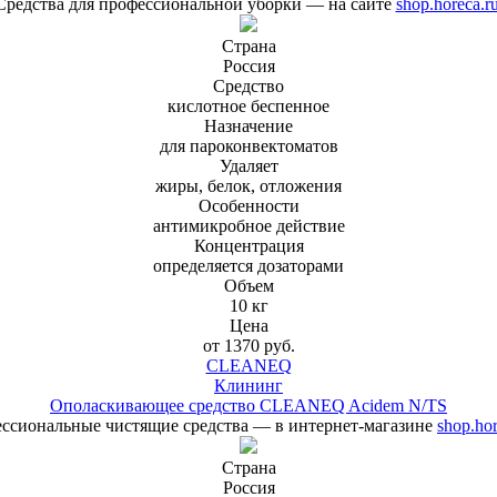
Средства для профессиональной уборки — на сайте
shop.horeca.r
Страна
Россия
Средство
кислотное беспенное
Назначение
для пароконвектоматов
Удаляет
жиры, белок, отложения
Особенности
антимикробное действие
Концентрация
определяется дозаторами
Объем
10 кг
Цена
от 1370 руб.
CLEANEQ
Клининг
Ополаскивающее средство CLEANEQ Acidem N/TS
ссиональные чистящие средства — в интернет-магазине
shop.hor
Страна
Россия