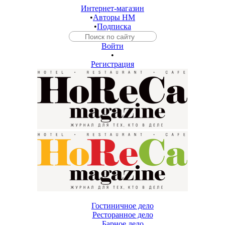
Интернет-магазин
•
Авторы HM
•
Подписка
Войти
•
Регистрация
Гостиничное дело
Ресторанное дело
Барное дело