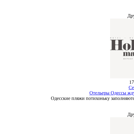
Др
17
Се
Отельеры Одессы жду
Одесские пляжи потихоньку заполняются,
Др