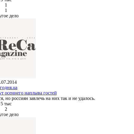
1
1
угое дело
.07.2014
годня.ua
т осеннего наплыва гостей
 но россиян завлечь на них так и не удалось.
5 тыс
2
угое дело