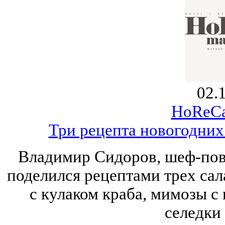
02.
HoReCa
Три рецепта новогодних
Владимир Сидоров, шеф-пов
поделился рецептами трех сал
с кулаком краба, мимозы с
селедки