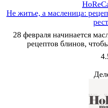
HoReCa
Не житье, а масленица: реце
рес
28 февраля начинается мас
рецептов блинов, чтоб
4.
Дел