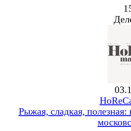
1
Дел
03.
HoReCa
Рыжая, сладкая, полезная:
москов