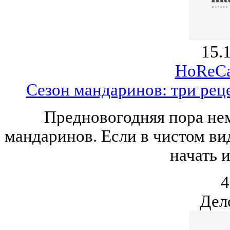
15.
HoReCa
Сезон мандаринов: три рец
Предновогодняя пора нем
мандаринов. Если в чистом ви
начать и
4
Дел