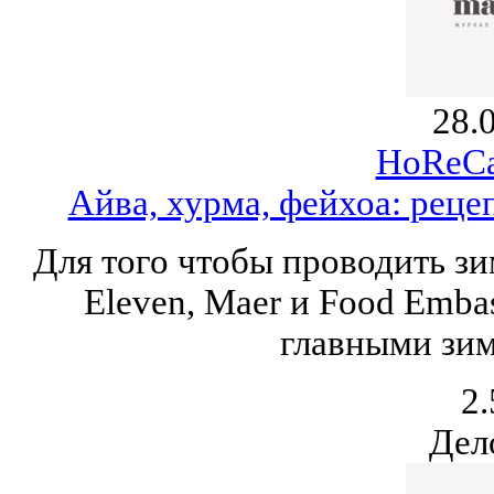
28.
HoReCa
Айва, хурма, фейхоа: реце
Для того чтобы проводить зи
Eleven, Maer и Food Emba
главными зи
2.
Дел