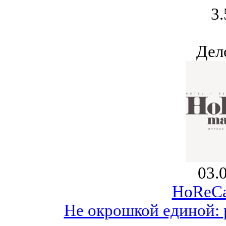
3.
Дел
03.
HoReCa
Не окрошкой единой: 