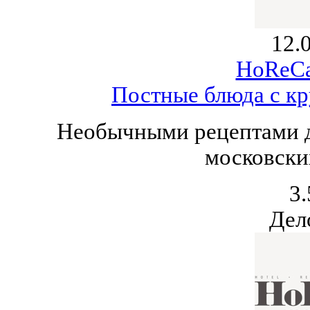
12.
HoReCa
Постные блюда с кр
Необычными рецептами д
московски
3.
Дел