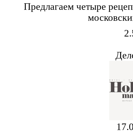
Предлагаем четыре рецеп
московски
2.
Дел
17.