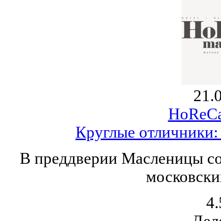
21.
HoReCa
Круглые отличники:
В преддверии Масленицы со
московски
4.
Дел