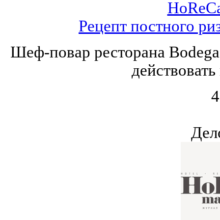
HoReCa
Рецепт постного ри
Шеф-повар ресторана Bodega 
действовать 
4
Дел