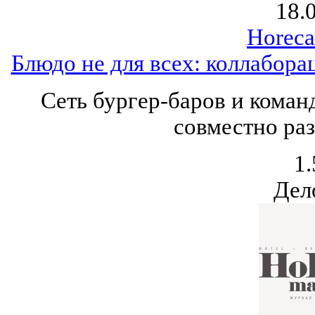
18.
Horeca
Блюдо не для всех: коллаборац
Сеть бургер-баров и коман
совместно раз
1.
Дел