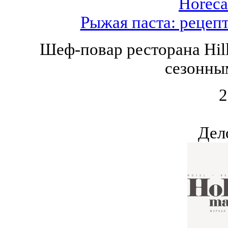
Horeca
Рыжая паста: рецеп
Шеф-повар ресторана Hil
сезонны
2
Дел