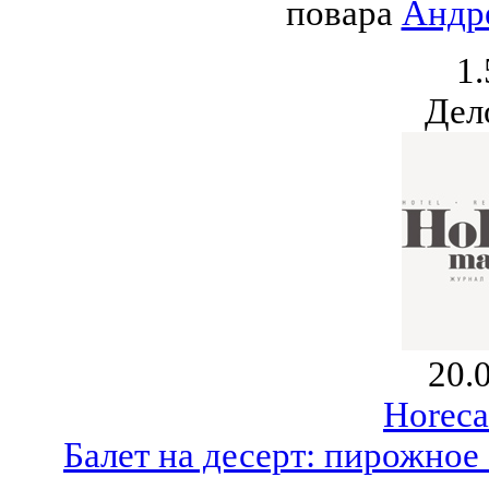
повара
Андр
1.
Дел
20.
Horeca
Балет на десерт: пирожное 