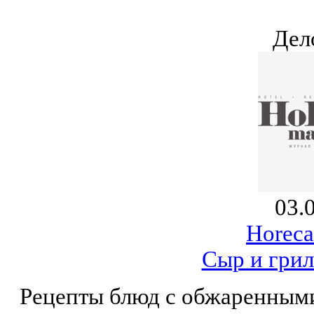
Дел
03.
Horeca
Сыр и грил
Рецепты блюд с обжаренными