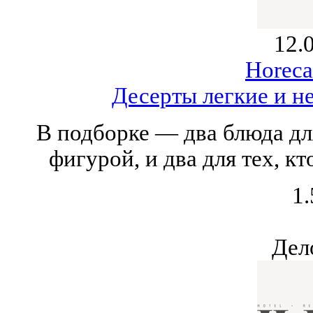
12.
Horeca
Десерты легкие и не
В подборке — два блюда для
фигурой, и два для тех, кт
1.
Дел