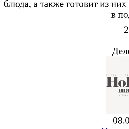
блюда, а также готовит из ни
в по
2
Дел
08.