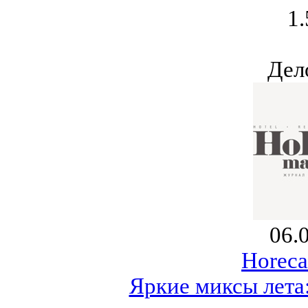
1.
Дел
06.
Horeca
Яркие миксы лета: