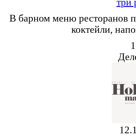
три 
В барном меню ресторанов п
коктейли, нап
1
Дел
12.