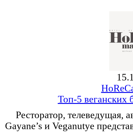
15.
HoReCa
Топ-5 веганских 
Ресторатор, телеведущая, а
Gayane’s и Veganutye предста