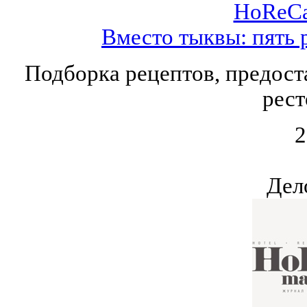
HoReCa
Вместо тыквы: пять 
Подборка рецептов, предос
рест
2
Дел