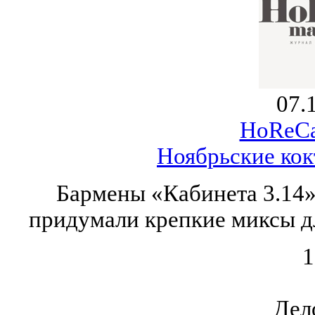
07.
HoReCa
Ноябрьские кок
Бармены «Кабинета 3.14»,
придумали крепкие миксы дл
1
Дел