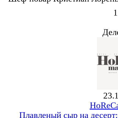
1
Дел
23.
HoReCa
Плавленый сыр на десерт: