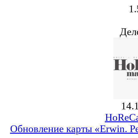
1.
Дел
14.
HoReCa
Обновление карты «Erwin. Р