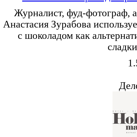
Журналист, фуд-фотограф, 
Анастасия Зурабова используе
с шоколадом как альтерна
сладки
1.
Дел