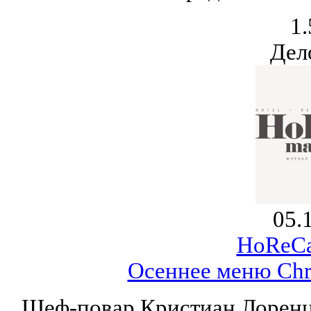
1.
Дел
05.
HoReCa
Осеннее меню Chri
Шеф-повар Кристиан Лоренц