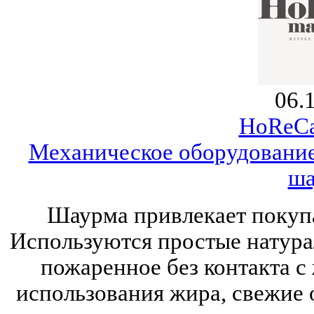
06.
HoReCa
Механическое оборудование
ш
Шаурма привлекает покупа
Используются простые натура
пожаренное без контакта с
использования жира, свежие 