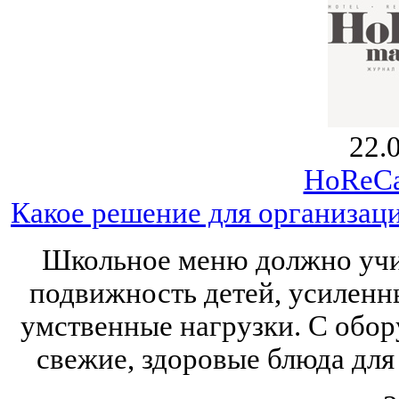
22.
HoReCa
Какое решение для организац
Школьное меню должно учит
подвижность детей, усилен
умственные нагрузки. С обор
свежие, здоровые блюда для