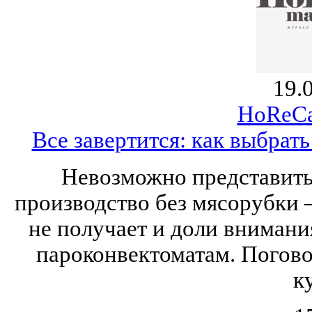
19.
HoReCa
Все завертится: как выбра
Невозможно представить
производство без мясорубки 
не получает и доли внимания
пароконвектоматам. Погов
к