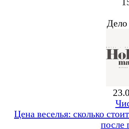
1
Дело
23.
Чи
Цена веселья: сколько стои
после 