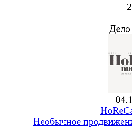
2
Дело
04.
HoReCa
Необычное продвижени