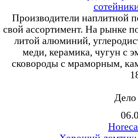
сотейники
Производители наплитной п
свой ассортимент. На рынке п
литой алюминий, углеродист
меди, керамика, чугун с 
сковороды с мраморным, ка
1
Дело
06.
Horeca
Хороший ломтик: