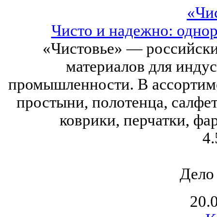
«Чи
Чисто и надежно: одно
«Чистовье» — российски
материалов для инду
промышленности. В ассортим
простыни, полотенца, салфе
коврики, перчатки, фа
4.
Дело
20.