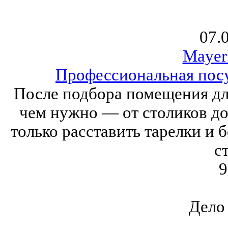
07.
Mayer
Профессиональная посу
После подбора помещения для
чем нужно — от столиков до
только расставить тарелки и 
ст
9
Дело