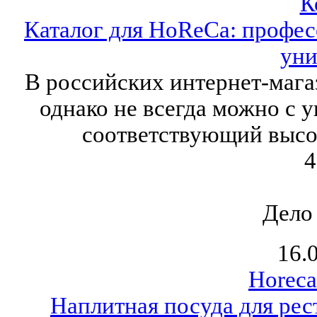
К
Каталог для HoReCa: профе
ун
В российских интернет-мага
однако не всегда можно с 
соответствующий высо
4
Дело
16.
Horeca
Наплитная посуда для рес