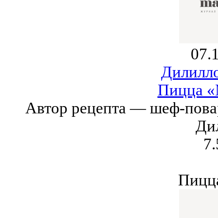
07.
Дилилл
Пицца «
Автор рецепта — шеф-пова
Ди
7.
Пицца