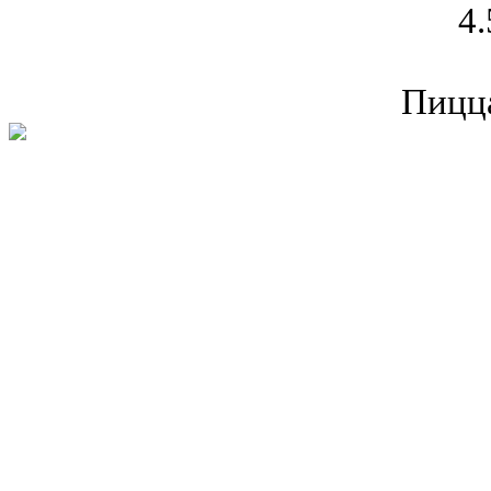
4.
Пицца