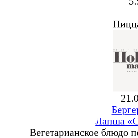
5.
Пицца
21.
Берге
Лапша «С
Вегетарианское блюдо п