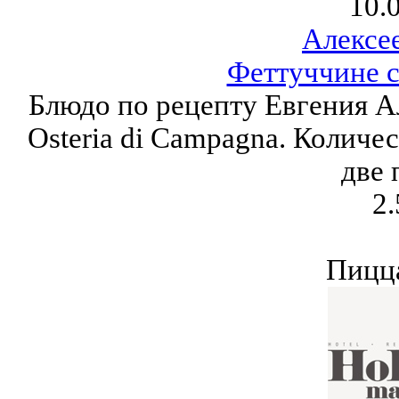
10.
Алексе
Феттуччине с
Блюдо по рецепту Евгения А
Osteria di Campagna. Количес
две 
2.
Пицца