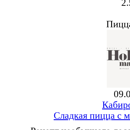
2.
Пицца
09.
Кабир
Сладкая пицца с 