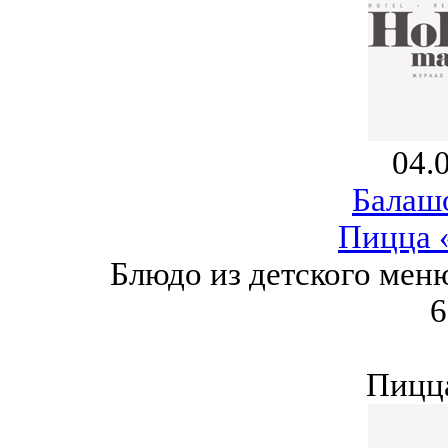
04.
Балаш
Пицца 
Блюдо из детского мен
6
Пицца