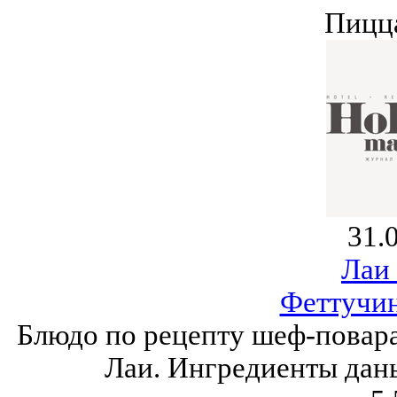
Пицца
31.
Лаи
Феттучин
Блюдо по рецепту шеф-повара 
Лаи. Ингредиенты даны