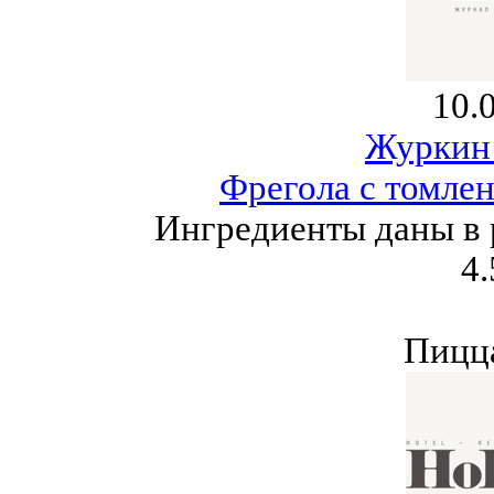
10.
Журкин
Фрегола с томле
Ингредиенты даны в 
4.
Пицца