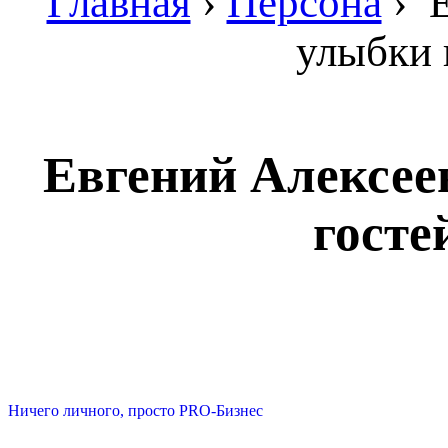
Главная
›
Персона
›
Е
улыбки 
Евгений Алексее
госте
Ничего личного, просто PRO-Бизнес