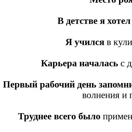
В детстве я хотел
Я учился
в кул
Карьера началась
с д
Первый рабочий день запомн
волнения и 
Труднее всего было
примени