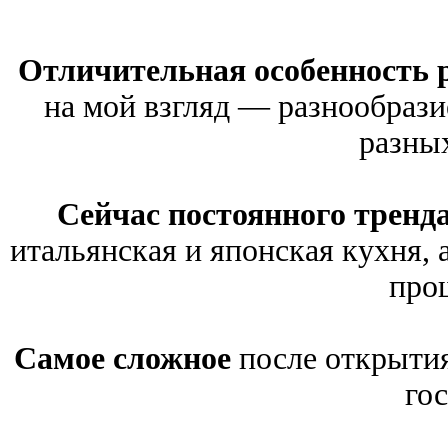
Отличительная особенность р
на мой взгляд — разнообраз
разных
Сейчас постоянного тренда
итальянская и японская кухня, 
про
Самое сложное
после открытия
гос