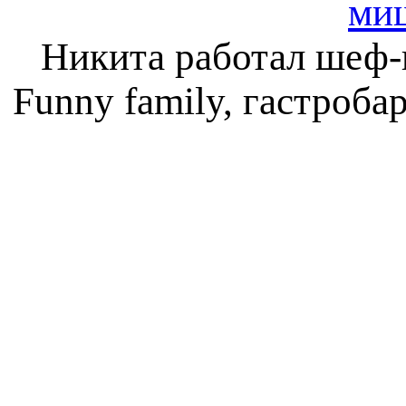
ми
Никита работал шеф-
Funny family, гастроба