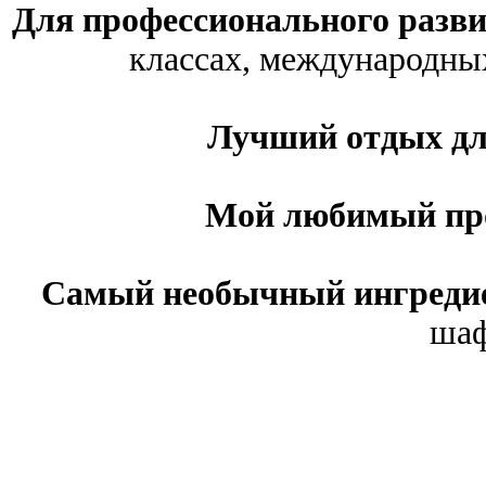
Для профессионального разв
классах, международных
Лучший отдых дл
Мой любимый пр
Самый необычный ингредие
шаф