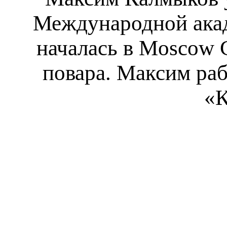
Международной акад
началась в Moscow C
повара. Максим раб
«К