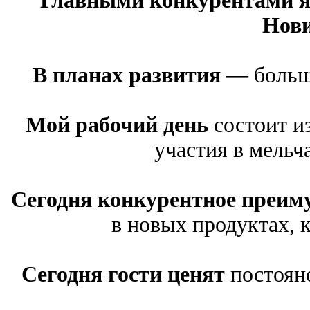
Главными конкурентами я
Нови
В планах развития
— больше
Мой рабочий день
состоит из
участия в мельч
Сегодня конкурентное преим
в новых продуктах, к
Сегодня гости ценят
постоянс