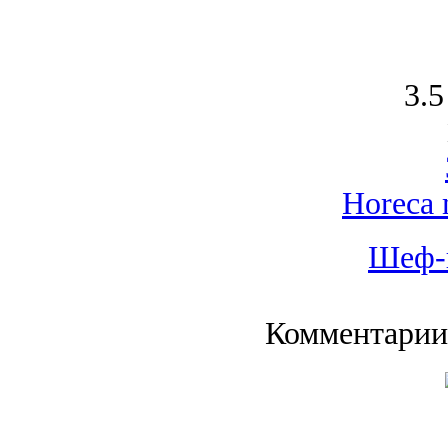
3.5
Horeca 
Шеф-
Комментарии