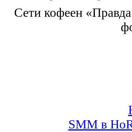
Сети кофеен «Правда 
ф
SMM в HoRe