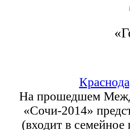
«Г
Краснода
На прошедшем Межд
«Сочи-2014» предс
(входит в семейное