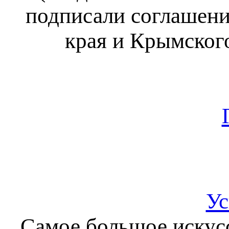
подписали соглашени
края и Крымского
Ус
Самое большое искус