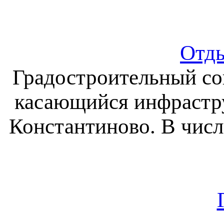
Отды
Градостроительный сов
касающийся инфрастру
Константиново. В числ