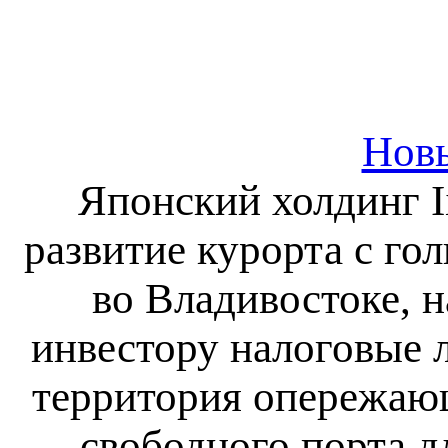
Новы
Японский холдинг Ii
развитие курорта с г
во Владивостоке, 
инвестору налоговые 
территория опережающ
свободного порта д