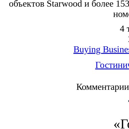
объектов Starwood и более 153
ном
4 
Buying Busines
Гостини
Комментарии
«Г