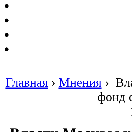
Главная
›
Мнения
›
Вла
фонд о