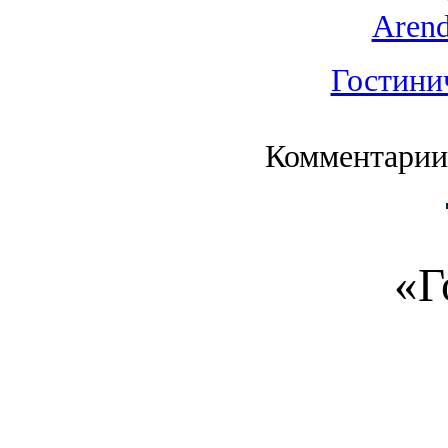
Arend
Гостини
Комментарии
«Г