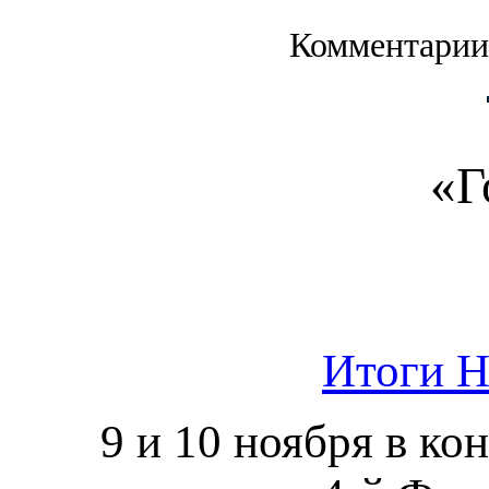
Комментарии
«Г
Итоги H
9 и 10 ноября в ко