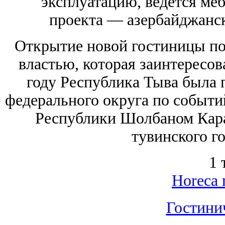
эксплуатацию, ведется ме
проекта — азербайджанск
Открытие новой гостиницы по
властью, которая заинтересов
году Республика Тыва была 
федерального округа по событий
Республики Шолбаном Кара
тувинского г
1 
Horeca 
Гостини