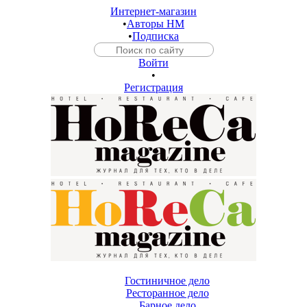
Интернет-магазин
•
Авторы HM
•
Подписка
Войти
•
Регистрация
Гостиничное дело
Ресторанное дело
Барное дело