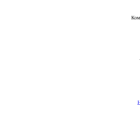
Ком
Н