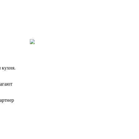
 кухня.
лагают
партнер