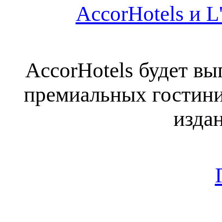
AccorHotels и L
AccorHotels будет в
премиальных гостини
издан