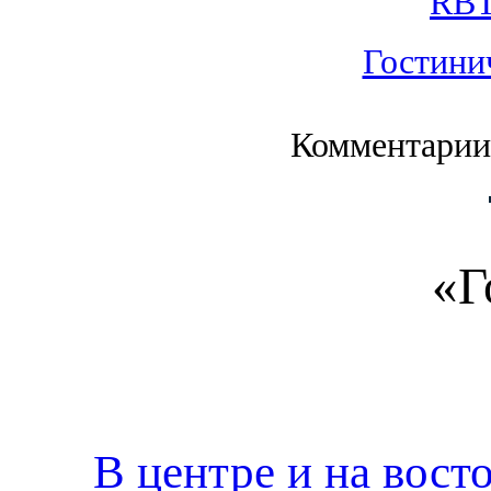
RBT
Гостини
Комментарии
«Г
В центре и на вост