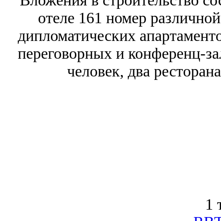
Вложения в строительство со
отеле 161 номер различной
дипломатических апартаментов
переговорных и конференц-за
человек, два ресторана
1 