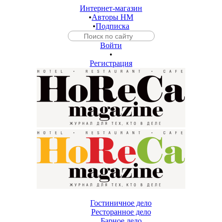
Интернет-магазин
•
Авторы HM
•
Подписка
Войти
•
Регистрация
Гостиничное дело
Ресторанное дело
Барное дело