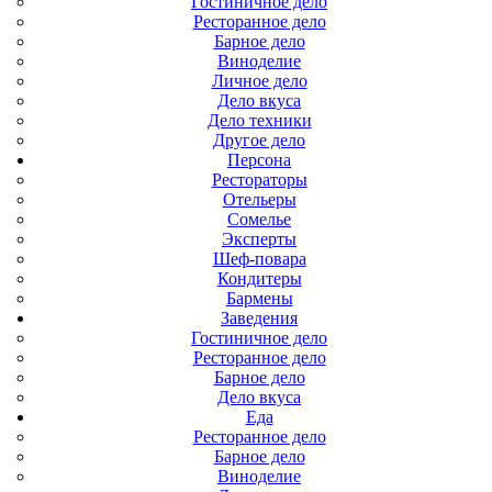
Гостиничное дело
Ресторанное дело
Барное дело
Виноделие
Личное дело
Дело вкуса
Дело техники
Другое дело
Персона
Рестораторы
Отельеры
Сомелье
Эксперты
Шеф-повара
Кондитеры
Бармены
Заведения
Гостиничное дело
Ресторанное дело
Барное дело
Дело вкуса
Еда
Ресторанное дело
Барное дело
Виноделие