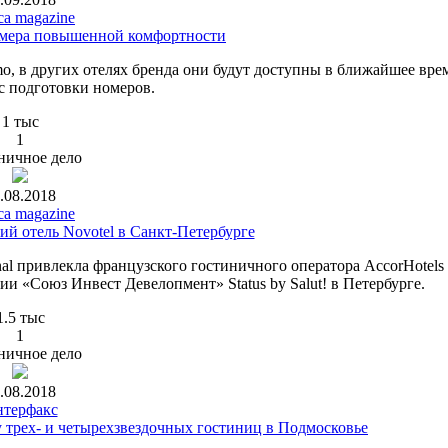
ca magazine
номера повышенной комфортности
o, в других отелях бренда они будут доступны в ближайшее вр
с подготовки номеров.
1 тыс
1
ничное дело
.08.2018
ca magazine
ий отель Novotel в Санкт-Петербурге
nal привлекла французского гостиничного оператора AccorHotels
и «Союз Инвест Девелопмент» Status by Salut! в Петербурге.
1.5 тыс
1
ничное дело
.08.2018
терфакс
 трех- и четырехзвездочных гостиниц в Подмосковье