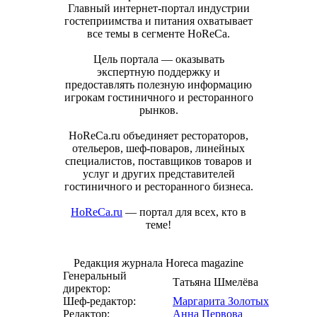
Главный интернет-портал индустрии
гостеприимства и питания охватывает
все темы в сегменте HoReCa.
Цель портала — оказывать
экспертную поддержку и
предоставлять полезную информацию
игрокам гостиничного и ресторанного
рынков.
HoReCa.ru объединяет рестораторов,
отельеров, шеф-поваров, линейных
специалистов, поставщиков товаров и
услуг и других представителей
гостиничного и ресторанного бизнеса.
HoReCa.ru
— портал для всех, кто в
теме!
Редакция журнала Horeca magazine
Генеральный
Татьяна Шмелёва
директор:
Шеф-редактор:
Маргарита Золотых
Редактор:
Анна Первова