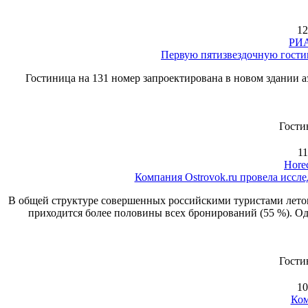
12
РИА
Первую пятизвездочную гостин
Гостиница на 131 номер запроектирована в новом здании
Гости
11
Hore
Компания Ostrovok.ru провела иссл
В общей структуре совершенных российскими туристами лето
приходится более половины всех бронирований (55 %). Одн
Гости
10
Ком