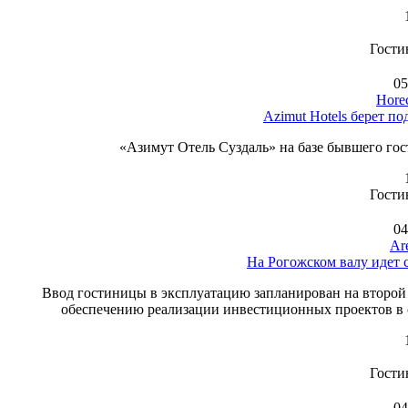
Гости
05
Hore
Azimut Hotels берет по
«Азимут Отель Суздаль» на базе бывшего гост
Гости
04
Are
На Рогожском валу идет 
Ввод гостиницы в эксплуатацию запланирован на второй 
обеспечению реализации инвестиционных проектов в с
Гости
04