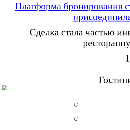
Платформа бронирования ст
присоединила
Сделка стала частью ин
ресторанн
1
Гостин