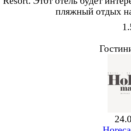
Resort. Этот отель будет инте
пляжный отдых на
1.
Гостин
24.
Horeca