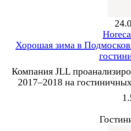
24.
Horeca
Хорошая зима в Подмосковь
гостин
Компания JLL проанализиров
2017–2018 на гостиничных
1.
Гостин