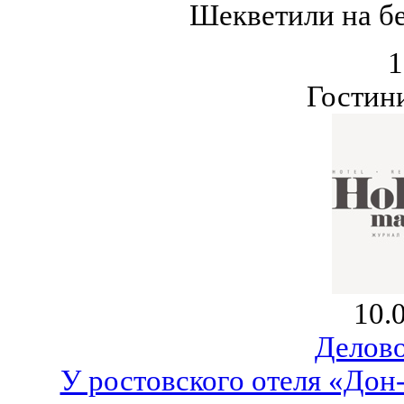
Шекветили на бе
1
Гостин
10.
Делово
У ростовского отеля «Дон