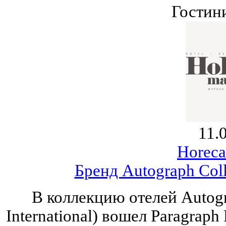
Гостин
11.
Horeca
Бренд Autograph Col
В коллекцию отелей Autogra
International) вошел Paragraph