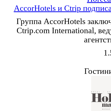
AccorHotels и Ctrip подпис
Группа AccorHotels заклю
Ctrip.com International, 
агентст
1.
Гостин