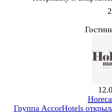
2
Гостин
12.
Horeca
Группа AccorHotels открыл