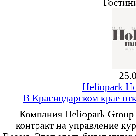
Гостин
25.
Heliopark Ho
В Краснодарском крае отк
Компания Heliopark Group 
контракт на управление ку