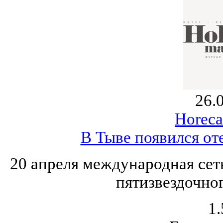
26.
Horeca
В Тыве появился оте
20 апреля международная сеть
пятизвездочног
1.