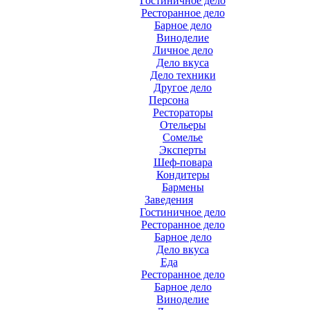
Гостиничное дело
Ресторанное дело
Барное дело
Виноделие
Личное дело
Дело вкуса
Дело техники
Другое дело
Персона
Рестораторы
Отельеры
Сомелье
Эксперты
Шеф-повара
Кондитеры
Бармены
Заведения
Гостиничное дело
Ресторанное дело
Барное дело
Дело вкуса
Еда
Ресторанное дело
Барное дело
Виноделие