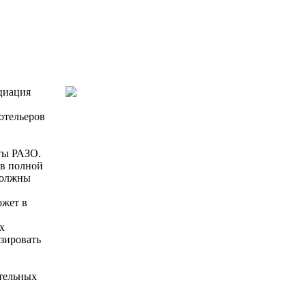
оциация
отельеров
ты РАЗО.
 в полной
должны
ожет в
х
зировать
ательных