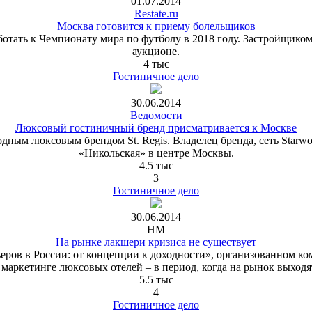
01.07.2014
Restate.ru
Москва готовится к приему болельщиков
аботать к Чемпионату мира по футболу в 2018 году. Застройщико
аукционе.
4 тыс
Гостиничное дело
30.06.2014
Ведомости
Люксовый гостиничный бренд присматривается к Москве
ным люксовым брендом St. Regis. Владелец бренда, сеть Starwoo
«Никольская» в центре Москвы.
4.5 тыс
3
Гостиничное дело
30.06.2014
HM
На рынке лакшери кризиса не существует
ов в России: от концепции к доходности», организованном комп
в маркетинге люксовых отелей
–
в период, когда на рынок выходят
5.5 тыс
4
Гостиничное дело