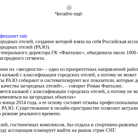
Читайте ещё:
фициант eats
родных отелей, создание которой взяла на себя Российская асс
ородных отелей (РАЗО).
 генерального директора ГК «Фанталис», объединила около 1000 
агородного сегмента.
вню их «звездности» – одно из приоритетных направлений рабо
 калькой с классификации городских отелей, а потому не может
рты РАЗО собирают и систематизируют все показатели, которые 
качества загородных отелей», ‒ говорит Роман Фанталис.
ется калькой с классификации городских отелей, а потому не м
именяться на загородных объектах»
о конца 2014 года, а ее основу составят отзывы профессиональны
и РАЗО. Существование в онлайн-пространстве позволит актуали
в режиме реального времени.
лей, гостиничных комплексов, баз отдыха и спортивно-развлек
году ассоциация планирует выйти на рынок стран СНГ.