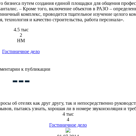
о бизнеса путем создания единой площадки для общения профе
анталис. ‒ Кроме того, включение объектов в РАЗО ‒ определен
остиничный комплекс, проводится тщательное изучение целого ко
, технология и качество строительства, работа персонала».
4.5 тыс
2
HM
Гостиничное дело
ментарии к публикации
просы об отелях как друг другу, так и непосредственно руководс
ывов, пытаясь узнать, хорошая ли в номере звукоизоляция и треб
4 тыс
4
Гостиничное дело