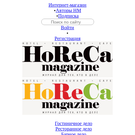
Интернет-магазин
•
Авторы HM
•
Подписка
Войти
•
Регистрация
Гостиничное дело
Ресторанное дело
Барное дело