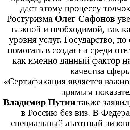
даст этому процессу толчок
Ростуризма
Олег Сафонов
уве
важной и необходимой, так к
уровня услуг. Государство, по
помогать в создании среди оте
как именно данный фактор н
качества сфер
«Сертификация является важной
прямым показате
Владимир Путин
также заявил
в Россию без виз. В Федер
специальный льготный визов