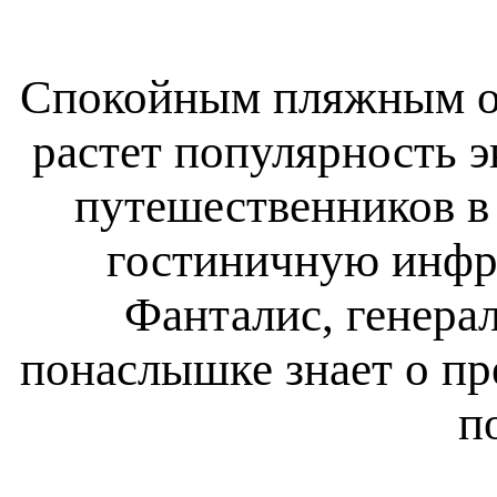
Спокойным пляжным от
растет популярность э
путешественников в 
гостиничную инфра
Фанталис, генера
понаслышке знает о пр
п