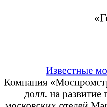
«Г
Известные мо
Компания «Моспромстр
долл. на развитие
московских отелей Marr