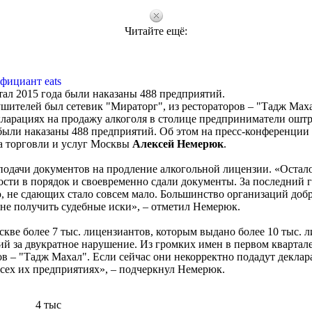
Читайте ещё:
фициант eats
тал 2015 года были наказаны 488 предприятий.
ушителей был сетевик "Мираторг", из рестораторов ‒ "Тадж Мах
кларациях на продажу алкоголя в столице предприниматели ошт
о были наказаны 488 предприятий. Об этом на пресс-конференци
а торговли и услуг Москвы
Алексей Немерюк
.
 подачи документов на продление алкогольной лицензии. «Остал
ости в порядок и своевременно сдали документы. За последний г
 не сдающих стало совсем мало. Большинство организаций доб
не получить судебные иски», ‒ отметил Немерюк.
кве более 7 тыс. лицензиантов, которым выдано более 10 тыс. л
ий за двукратное нарушение. Из громких имен в первом квартал
ов ‒ "Тадж Махал". Если сейчас они некорректно подадут декла
сех их предприятиях», ‒ подчеркнул Немерюк.
4 тыс