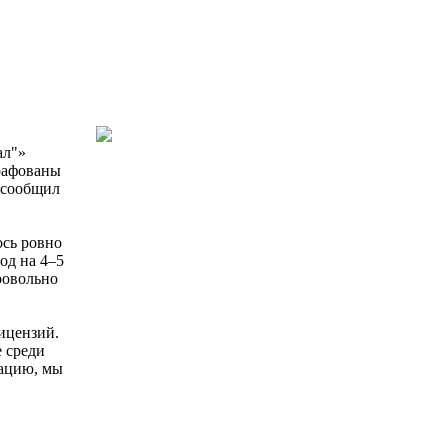
ал"»
рафованы
и сообщил
ось ровно
од на 4‒5
ровольно
ицензий.
е среди
рацию, мы