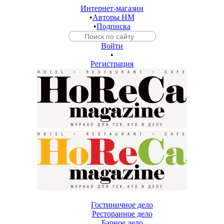
Интернет-магазин
•
Авторы HM
•
Подписка
Войти
•
Регистрация
Гостиничное дело
Ресторанное дело
Барное дело