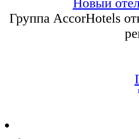
Новый отель
Группа AccorHotels отк
ре