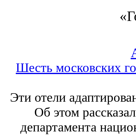
«Г
Шесть московских г
Эти отели адаптирова
Об этом рассказа
департамента нацио