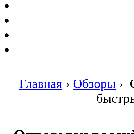
Главная
›
Обзоры
›
О
быстры