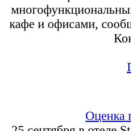
многофункциональный
кафе и офисами, сооб
Ко
Оценка 
25 сентября в отеле S