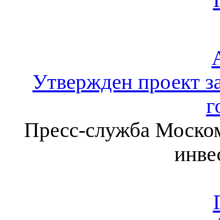
Утвержден проект з
г
Пресс-служба Моском
инве