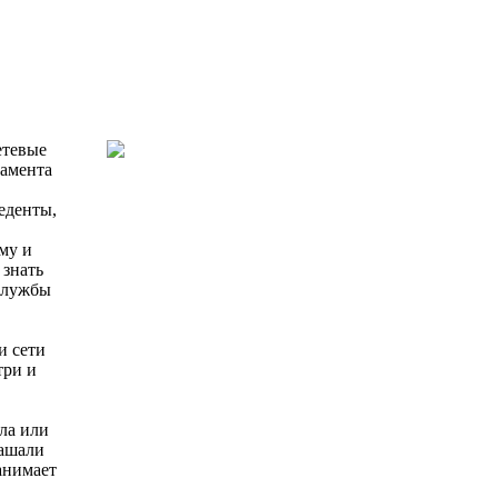
етевые
тамента
еденты,
му и
 знать
 службы
и сети
три и
ла или
лашали
анимает