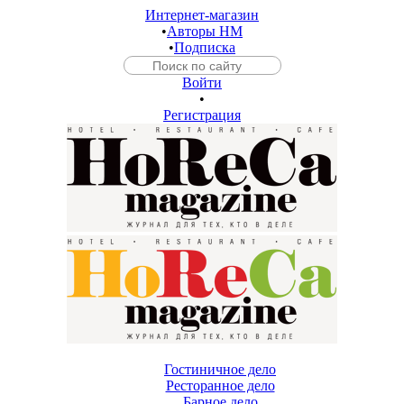
Интернет-магазин
•
Авторы HM
•
Подписка
Войти
•
Регистрация
Гостиничное дело
Ресторанное дело
Барное дело