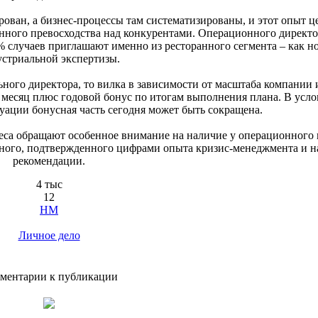
ован, а бизнес-процессы там систематизированы, и этот опыт ц
нного превосходства над конкурентами. Операционного директо
 случаев приглашают именно из ресторанного сегмента ‒ как н
стриальной экспертизы.
ного директора, то вилка в зависимости от масштаба компании и
в месяц плюс годовой бонус по итогам выполнения плана. В усл
уации бонусная часть сегодня может быть сокращена.
неса обращают особенное внимание на наличие у операционного
нного, подтвержденного цифрами опыта кризис-менеджмента и н
рекомендации.
4 тыс
12
HM
Личное дело
ментарии к публикации