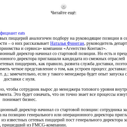
Читайте ещё:
фициант eats
евых пиццерий аналогичен подбору на руководящие позиции в с
сти – о них рассказывает
Наталья Финеган
, руководитель депар
приимства и сервиса» компании «Агентство Контакт».
ционный директор начинал со стартовой позиции. Но есть и прец
ционного директора приглашали кандидата из смежных отраслей
етевых пиццериях, как правило, развита служба доставки, поэто
ть четкое представление о том, как устроен процесс доставки:
т. д.; замечательно, если у такого менеджера будет опыт запуска
доставки с нуля.
но, чтобы сотрудник вырос до менеджера топового уровня внутр
ента. Это будет означать, что он точно знает все процессы изну
понимает бизнес.
ационный директор начинал со стартовой позиции: сотрудника за
гда на позицию генерального или операционного директора приг
 из известных сетевых пиццерий пост генерального директора з
, пришедший из FMCG-компании.