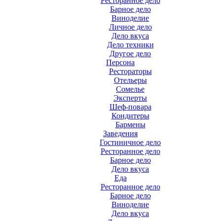
Ресторанное дело
Барное дело
Виноделие
Личное дело
Дело вкуса
Дело техники
Другое дело
Персона
Рестораторы
Отельеры
Сомелье
Эксперты
Шеф-повара
Кондитеры
Бармены
Заведения
Гостиничное дело
Ресторанное дело
Барное дело
Дело вкуса
Еда
Ресторанное дело
Барное дело
Виноделие
Дело вкуса