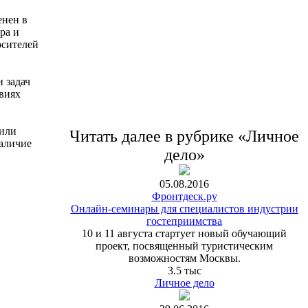
енен в
ра и
осителей
 задач
овиях
 или
Читать далее в рубрике «Личное
аличие
дело»
05.08.2016
Фронтдеск.ру
Онлайн-семинары для специалистов индустрии
гостеприимства
10 и 11 августа стартует новый обучающий
проект, посвященный туристическим
возможностям Москвы.
3.5 тыс
Личное дело