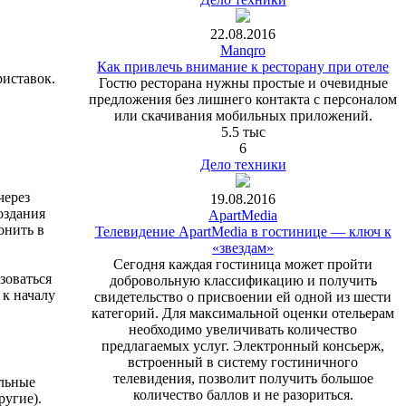
22.08.2016
Manqro
Как привлечь внимание к ресторану при отеле
иставок.
Гостю ресторана нужны простые и очевидные
предложения без лишнего контакта с персоналом
или скачивания мобильных приложений.
5.5 тыс
6
Дело техники
через
19.08.2016
оздания
ApartMedia
онить в
Телевидение ApartMedia в гостинице — ключ к
«звездам»
Сегодня каждая гостиница может пройти
зоваться
добровольную классификацию и получить
 к началу
свидетельство о присвоении ей одной из шести
категорий. Для максимальной оценки отельерам
необходимо увеличивать количество
предлагаемых услуг. Электронный консьерж,
встроенный в систему гостиничного
телевидения, позволит получить большое
ельные
количество баллов и не разориться.
ругие).