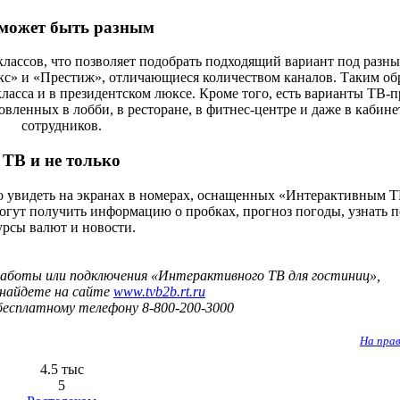
может быть разным
лассов, что позволяет подобрать подходящий вариант под разны
кс» и «Престиж», отличающиеся количеством каналов. Таким об
ласса и в президентском люксе. Кроме того, есть варианты ТВ-п
вленных в лобби, в ресторане, в фитнес-центре и даже в кабине
сотрудников.
ТВ и не только
о увидеть на экранах в номерах, оснащенных «Интерактивным Т
огут получить информацию о пробках, прогноз погоды, узнать 
урсы валют и новости.
 работы или подключения «Интерактивного ТВ для гостиниц»,
найдете на сайте
www.tvb2b.rt.ru
бесплатному телефону 8-800-200-3000
На пра
4.5 тыс
5