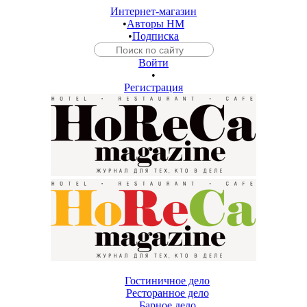
Интернет-магазин
•
Авторы HM
•
Подписка
Войти
•
Регистрация
Гостиничное дело
Ресторанное дело
Барное дело