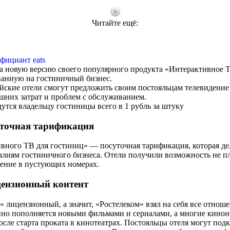
Читайте ещё:
фициант eats
ла новую версию своего популярного продукта «Интерактивное 
анную на гостиничный бизнес.
йские отели смогут предложить своим постояльцам телевидени
шних затрат и проблем с обслуживанием.
тся владельцу гостиницы всего в 1 рубль за штуку
точная тарификация
ивного ТВ для гостиниц» — посуточная тарификация, которая де
лиям гостиничного бизнеса. Отели получили возможность не пл
ение в пустующих номерах.
ензионный контент
 лицензионный, а значит, «Ростелеком» взял на себя все отноше
нно пополняется новыми фильмами и сериалами, а многие кино
осле старта проката в кинотеатрах. Постояльцы отеля могут под