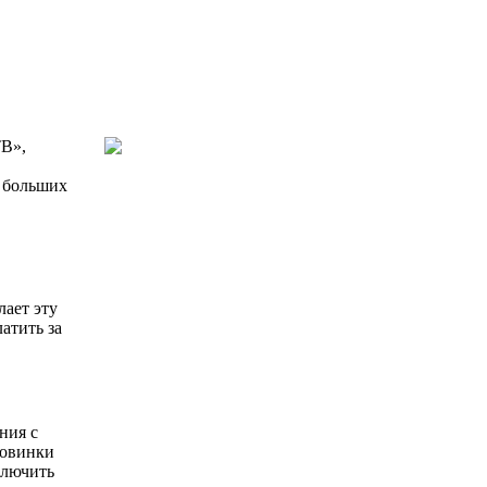
ТВ»,
е больших
лает эту
атить за
ния с
новинки
ключить