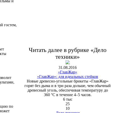
ильмы и
й гостем,
Читать далее в рубрике «Дело
ает
екты
техники»
31.08.2016
«ГлавЖар»
«ГлавЖар»: для идеальных стейков
зволит
Новые древесно-угольные брикеты «ГлавЖар»
ультами,
горят без дыма и в три раза дольше, чем обычный
древесный уголь, обеспечивая температуру до
360 °C в течение 4–5 часов.
6 тыс
25
яцию по
10
может
Дело техники