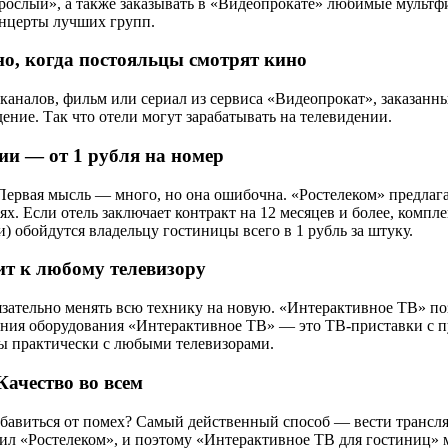
ослый», а также заказывать в «Видеопрокате» любимые мультф
нцерты лучших групп.
о, когда постояльцы смотрят кино
налов, фильм или сериал из сервиса «Видеопрокат», заказанны
дение. Так что отели могут зарабатывать на телевидении.
ии — от 1 рубля на номер
Первая мысль — много, но она ошибочна. «Ростелеком» предлаг
. Если отель заключает контракт на 12 месяцев и более, компл
) обойдутся владельцу гостиницы всего в 1 рубль за штуку.
ит к любому телевизору
язательно менять всю технику на новую. «Интерактивное ТВ» по
рения оборудования «Интерактивное ТВ» — это ТВ-приставки с п
ы практически с любыми телевизорами.
Качество во всем
избавиться от помех? Самый действенный способ — вести трансл
пил «Ростелеком», и поэтому «Интерактивное ТВ для гостиниц» 