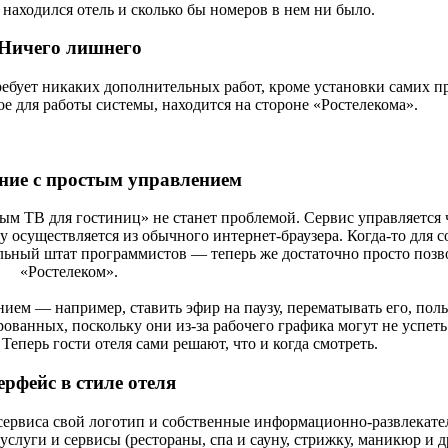
и находился отель и сколько бы номеров в нем ни было.
Ничего лишнего
ует никаких дополнительных работ, кроме установки самих пр
е для работы системы, находится на стороне «Ростелекома».
ние с простым управлением
ым ТВ для гостиниц» не станет проблемой. Сервис управляется 
 осуществляется из обычного интернет-браузера. Когда-то для с
льный штат программистов — теперь же достаточно просто позв
«Ростелеком».
ием — например, ставить эфир на паузу, перематывать его, поль
ванных, поскольку они из-за рабочего графика могут не успеть
еперь гости отеля сами решают, что и когда смотреть.
рфейс в стиле отеля
сервиса свой логотип и собственные информационно-развлекат
слуги и сервисы (рестораны, спа и сауну, стрижку, маникюр и д