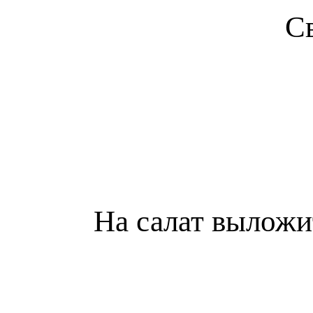
С
На салат выложи