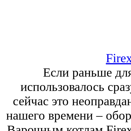
Fire
Если раньше дл
использовалось сраз
сейчас это неоправда
нашего времени – обо
Варочным котлам Firex