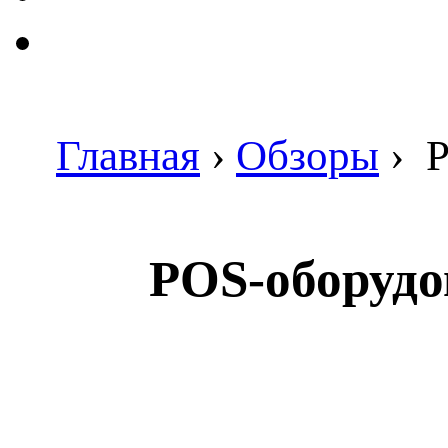
Главная
›
Обзоры
›
P
POS-оборудо