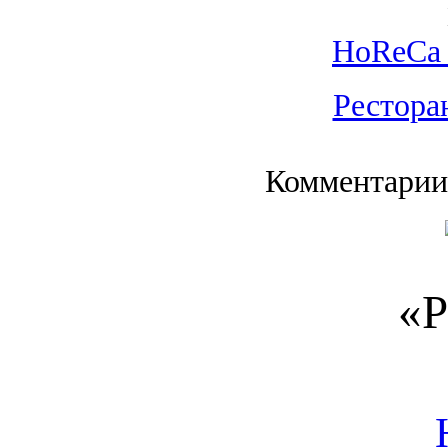
HoReCa 
Рестора
Комментарии
«Р