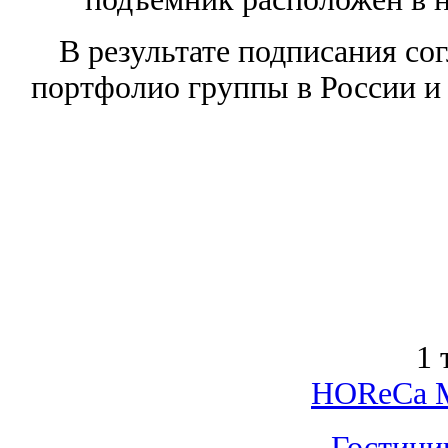
В результате подписания со
портфолио группы в России и 
1 
HOReCa M
Гостини