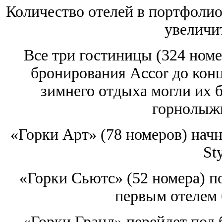
Количество отелей в портфолио
увеличит
Все три гостиницы (324 номе
бронирования Accor до конц
зимнего отдыха могли их 
горнолыжн
«Горки Арт» (78 номеров) начн
Sty
«Горки Сьютс» (52 номера) п
первым отелем 
«Горки Гранд» перейдет под 