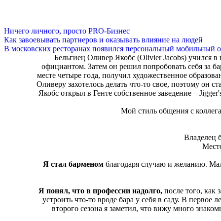
Ничего личного, просто PRO-Бизнес
Как завоевывать партнеров и оказывать влияние на людей
В московских ресторанах появился персональный мобильный о
Бельгиец Оливер Якобс (Olivier Jacobs) учился в
официантом. Затем он решил попробовать себя за ба
месте четыре года, получил художественное образован
Оливеру захотелось делать что-то свое, поэтому он ст
Якобс открыл в Генте собственное заведение – Jigger
Мой стиль общения с коллега
Владелец б
Место
Я стал барменом
благодаря случаю и желанию. Мал
Я понял, что в профессии надолго,
после того, как 
устроить что-то вроде бара у себя в саду. В первое
второго сезона я заметил, что вижу много знакомы