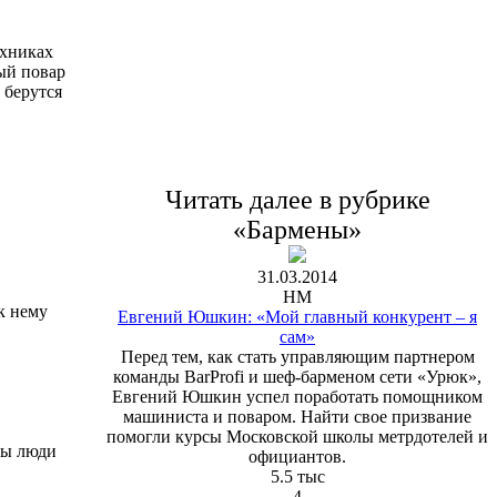
ехниках
ый повар
 берутся
Читать далее в рубрике
«Бармены»
31.03.2014
НМ
 к нему
Евгений Юшкин: «Мой главный конкурент – я
сам»
Перед тем, как стать управляющим партнером
команды BarProfi и шеф-барменом сети «Урюк»,
Евгений Юшкин успел поработать помощником
машиниста и поваром. Найти свое призвание
помогли курсы Московской школы метрдотелей и
бы люди
официантов.
5.5 тыс
4