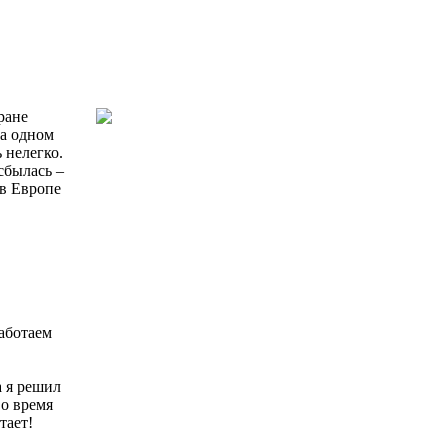
ране
на одном
 нелегко.
сбылась –
 в Европе
аботаем
а я решил
во время
тает!