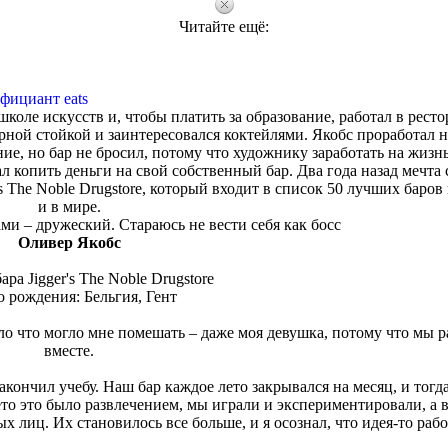
Читайте ещё:
фициант eats
 школе искусств и, чтобы платить за образование, работал в ресто
рной стойкой и заинтересовался коктейлями. Якобс проработал 
ие, но бар не бросил, потому что художнику заработать на жизнь
ал копить деньги на свой собственный бар. Два года назад мечта 
's The Noble Drugstore, который входит в список 50 лучших баров
и в мире.
ми – дружеский. Стараюсь не вести себя как босс
Оливер Якобс
ара Jigger's The Noble Drugstore
 рождения: Бельгия, Гент
о что могло мне помешать – даже моя девушка, потому что мы р
вместе.
закончил учебу. Наш бар каждое лето закрывался на месяц, и тогд
 лето это было развлечением, мы играли и экспериментировали, а 
х лиц. Их становилось все больше, и я осознал, что идея-то рабо