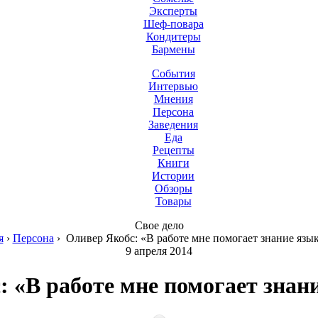
Эксперты
Шеф-повара
Кондитеры
Бармены
События
Интервью
Мнения
Персона
Заведения
Еда
Рецепты
Книги
Истории
Обзоры
Товары
Свое дело
я
›
Персона
›
Оливер Якобс: «В работе мне помогает знание язык
9 апреля 2014
 «В работе мне помогает знан