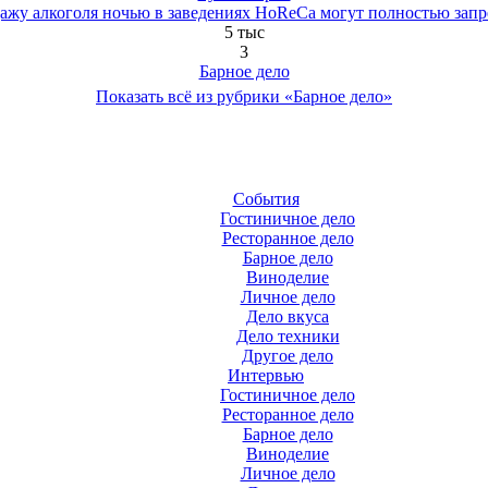
ажу алкоголя ночью в заведениях HoReCa могут полностью запр
5 тыс
3
Барное дело
Показать всё из рубрики «Барное дело»
События
Гостиничное дело
Ресторанное дело
Барное дело
Виноделие
Личное дело
Дело вкуса
Дело техники
Другое дело
Интервью
Гостиничное дело
Ресторанное дело
Барное дело
Виноделие
Личное дело