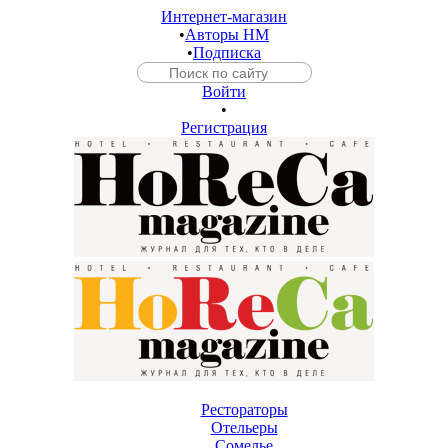
Интернет-магазин
•
Авторы HM
•
Подписка
Войти
•
Регистрация
Рестораторы
Отельеры
Сомелье