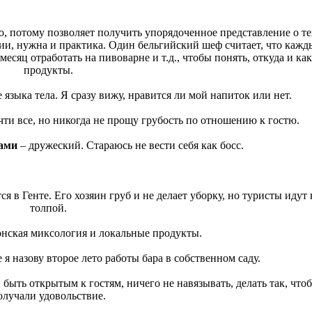
, потому позволяет получить упорядоченное представление о т
ии, нужна и практика. Один бельгийский шеф считает, что кажд
месяц отработать на пивоварне и т.д., чтобы понять, откуда и как
продукты.
 языка тела. Я сразу вижу, нравится ли мой напиток или нет.
чти все, но никогда не прощу грубость по отношению к гостю.
гами
– дружеский. Стараюсь не вести себя как босс.
я в Генте. Его хозяин груб и не делает уборку, но туристы идут
толпой.
нская миксология и локальные продукты.
 я назову второе лето работы бара в собственном саду.
быть открытым к гостям, ничего не навязывать, делать так, что
олучали удовольствие.