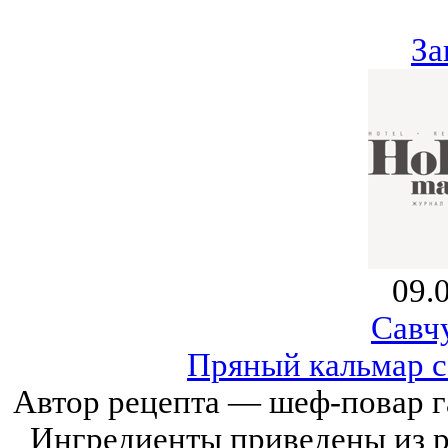
За
09.
Савч
Пряный кальмар с
Автор рецепта — шеф-повар г
Ингредиенты приведены из р