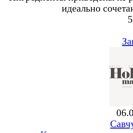
идеально сочета
5
За
06.
Савч