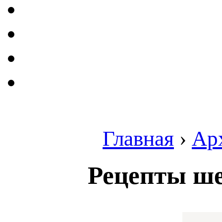
Главная
›
Ар
Рецепты ш