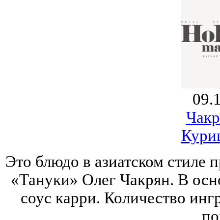
09.
Чакр
Кури
Это блюдо в азиатском стиле 
«Тануки» Олег Чакрян. В ос
соус карри. Количество ингр
по