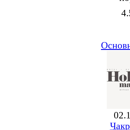
4.
Основ
02.
Чакр