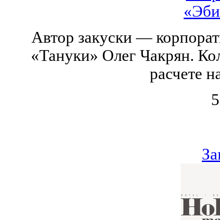
«Эби
Автор закуски — корпора
«Тануки» Олег Чакрян. Ко
расчете н
5
За