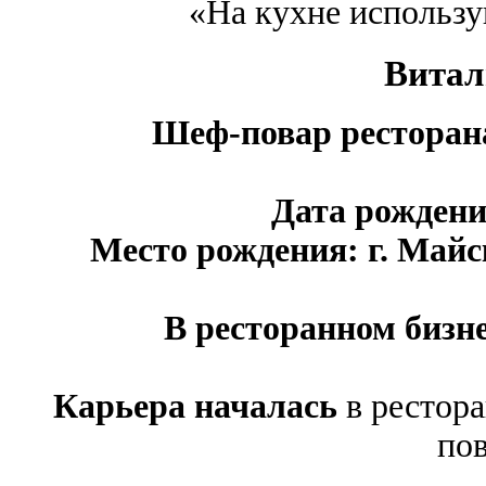
«На кухне использу
Витал
Шеф-повар ресторана
Дата рождения
Место рождения: г. Май
В ресторанном бизн
Карьера началась
в рестор
пов