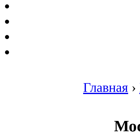
Главная
›
Мос