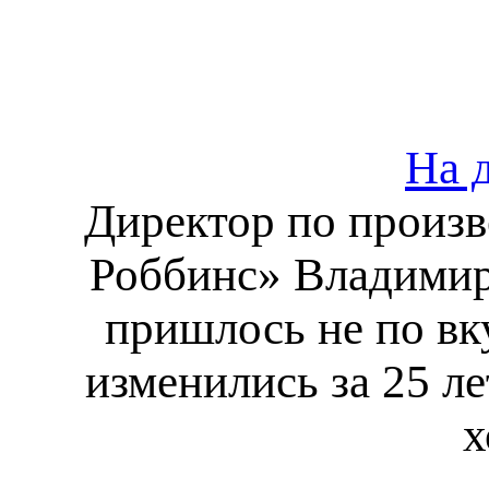
На 
Директор по произв
Роббинс» Владимир 
пришлось не по вк
изменились за 25 л
х