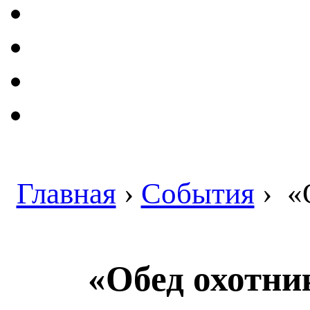
Главная
›
События
›
«О
«Обед охотни