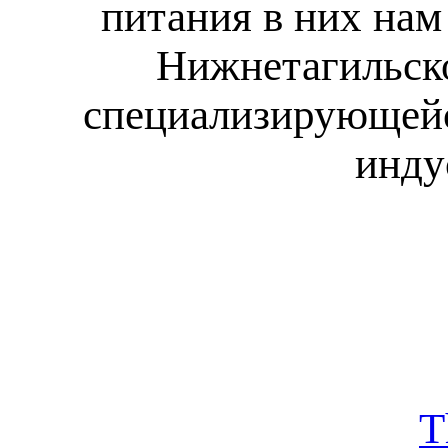
питания в них нам
Нижнетагильск
специализирующейс
инду
T