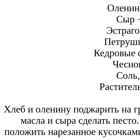
Оленина
Сыр −
Эстраго
Петрушк
Кедровые о
Чеснок
Соль,
Растител
Хлеб и оленину поджарить на гр
масла и сыра сделать песто.
положить нарезанное кусочкам