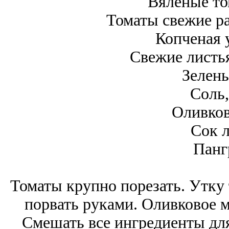
Вяленые то
Томаты свежие ра
Копченая у
Свежие листья
Зелень
Соль,
Оливков
Сок 
Панг
Томаты крупно порезать. Утку 
порвать руками. Оливковое м
Смешать все ингредиенты для