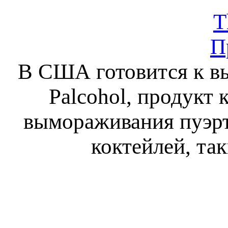
T
П
В США готовится к вы
Palcohol, продукт
вымораживания пуэрт
коктейлей, та