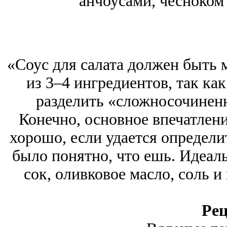
анчоусами, чесноком
«Соус для салата должен быть 
из 3–4 ингредиентов, так ка
разделить «сложносочинен
Конечно, основное впечатлени
хорошо, если удается определ
было понятно, что ешь. Идеал
сок, оливковое масло, соль и
Рец