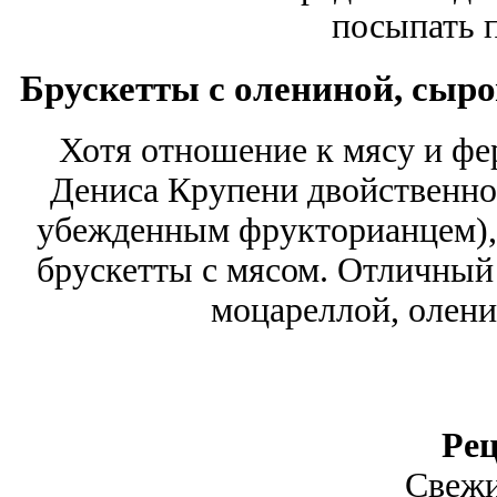
посыпать п
Брускетты с олениной, сыром
Хотя отношение к мясу и ф
Дениса Крупени двойственное
убежденным фрукторианцем), 
брускетты с мясом. Отличный 
моцареллой, олени
Рец
Свежи