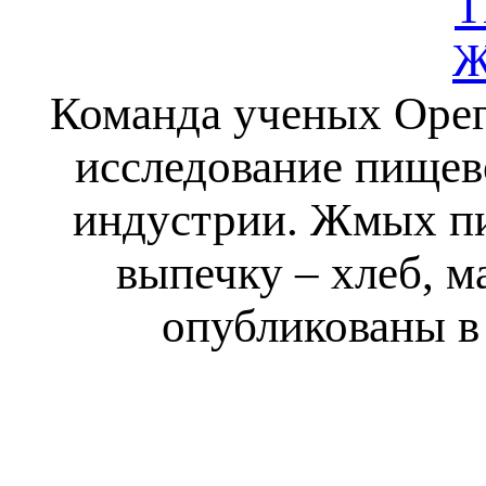
T
Ж
Команда ученых Орег
исследование пищев
индустрии. Жмых пи
выпечку – хлеб, 
опубликованы в 