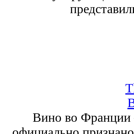
представили
T
В
Вино во Франции 
официально признано