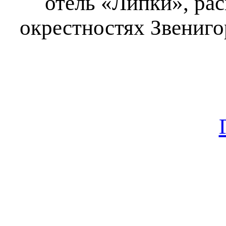
отель «Липки», ра
окрестностях Звениго