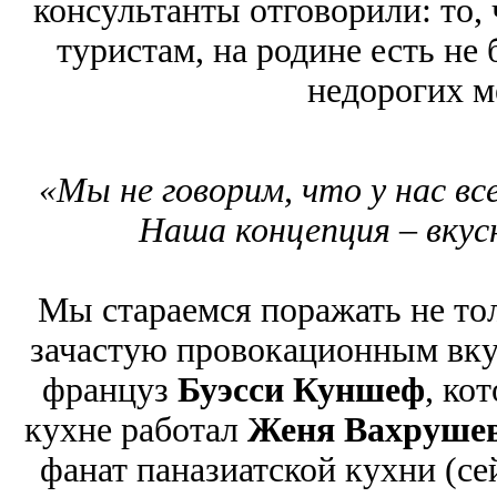
консультанты отговорили: то,
туристам, на родине есть не 
недорогих м
«Мы не говорим, что у нас все
Наша концепция – вкус
Мы стараемся поражать не тол
зачастую провокационным вк
француз
Буэсси Куншеф
, ко
кухне работал
Женя Вахруше
фанат паназиатской кухни (сей