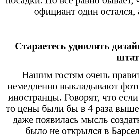
посадки. Но все равно бывает, 
официант один остался, 
Стараетесь удивлять дизай
штат
Нашим гостям очень нравит
немедленно выкладывают фото
иностранцы. Говорят, что если
то цены были бы в 4 раза выше
даже появилась мысль создать
было не открылся в Барсе