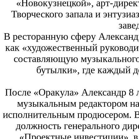
«Новокузнецкой», арт-директ
Творческого запала и энтузиа
заве
В ресторанную сферу Александ
как «художественный руководи
составляющую музыкального
бутылки», где каждый д
После «Оракула» Александр 8 л
музыкальным редактором на 
исполнительным продюсером. В
должность генерального дир
«Проектные инвестиции», в