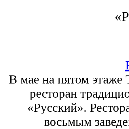
«Р
В мае на пятом этаже
ресторан традицио
«Русский». Рестор
восьмым заведе